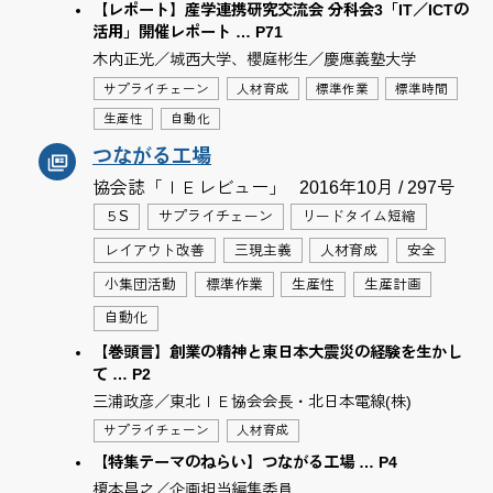
【レポート】産学連携研究交流会 分科会3「IT／ICTの
活用」開催レポート … P71
木内正光／城西大学、櫻庭彬生／慶應義塾大学
サプライチェーン
人材育成
標準作業
標準時間
生産性
自動化
つながる工場
協会誌「ＩＥレビュー」
2016年10月 / 297号
５S
サプライチェーン
リードタイム短縮
レイアウト改善
三現主義
人材育成
安全
小集団活動
標準作業
生産性
生産計画
自動化
【巻頭言】創業の精神と東日本大震災の経験を生かし
て … P2
三浦政彦／東北ＩＥ協会会長・北日本電線(株)
サプライチェーン
人材育成
【特集テーマのねらい】つながる工場 … P4
榎本昌之／企画担当編集委員