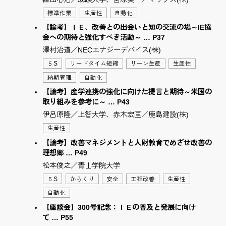
標準作業
生産性
自動化
【論考】ＩＥ、改善との出会いと知の交流の場～IE協
会への期待と強化すべき活動～ … P37
澤村治道／NECエナジーデバイス(株)
５S
リードタイム短縮
リーン生産
生産性
納期管理
自動化
【論考】産学連携の強化に向けた提言と期待～米国の
取り組みを参考に～ … P43
伊呂原隆／上智大学、赤木宏匡／鹿島建設(株)
生産性
【論考】改善マネジメントと人財教育でめざせ改善の
理想郷 … P49
松本俊之／青山学院大学
５S
からくり
安全
工程改善
生産性
自動化
【座談会】300号記念：ＩＥの普及と発展に向け
て … P55