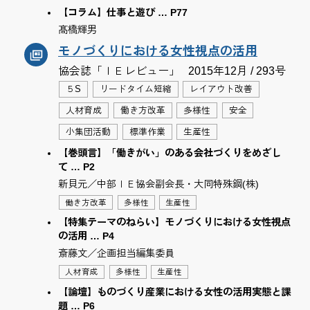
【コラム】仕事と遊び … P77
髙橋輝男
モノづくりにおける女性視点の活用
協会誌「ＩＥレビュー」
2015年12月 / 293号
５S
リードタイム短縮
レイアウト改善
人材育成
働き方改革
多様性
安全
小集団活動
標準作業
生産性
【巻頭言】「働きがい」のある会社づくりをめざし
て … P2
新貝元／中部ＩＥ協会副会長・大同特殊鋼(株)
働き方改革
多様性
生産性
【特集テーマのねらい】モノづくりにおける女性視点
の活用 … P4
斎藤文／企画担当編集委員
人材育成
多様性
生産性
【論壇】ものづくり産業における女性の活用実態と課
題 … P6