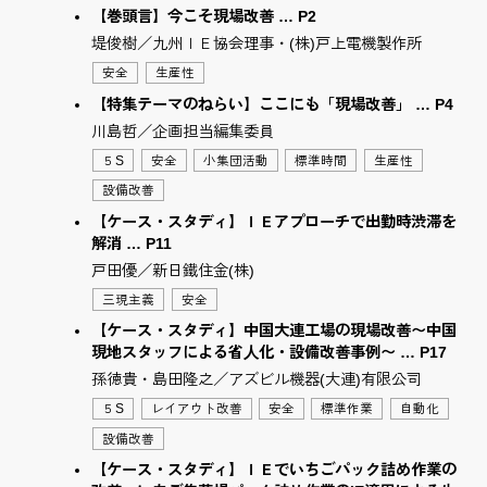
【巻頭言】今こそ現場改善 … P2
堤俊樹／九州ＩＥ協会理事・(株)戸上電機製作所
安全
生産性
【特集テーマのねらい】ここにも「現場改善」 … P4
川島哲／企画担当編集委員
５S
安全
小集団活動
標準時間
生産性
設備改善
【ケース・スタディ】ＩＥアプローチで出勤時渋滞を
解消 … P11
戸田優／新日鐵住金(株)
三現主義
安全
【ケース・スタディ】中国大連工場の現場改善〜中国
現地スタッフによる省⼈化・設備改善事例〜 … P17
孫徳貴・島田隆之／アズビル機器(大連)有限公司
５S
レイアウト改善
安全
標準作業
自動化
設備改善
【ケース・スタディ】ＩＥでいちごパック詰め作業の