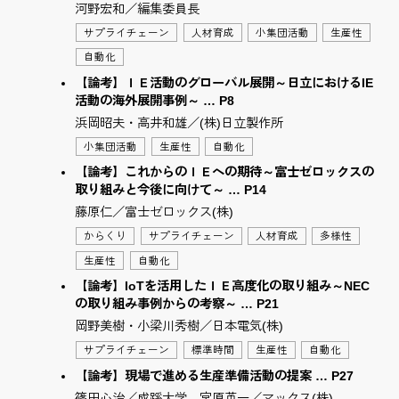
河野宏和／編集委員長
サプライチェーン
人材育成
小集団活動
生産性
自動化
【論考】ＩＥ活動のグローバル展開～日立におけるIE
活動の海外展開事例～ … P8
浜岡昭夫・高井和雄／(株)日立製作所
小集団活動
生産性
自動化
【論考】これからのＩＥへの期待～富士ゼロックスの
取り組みと今後に向けて～ … P14
藤原仁／富士ゼロックス(株)
からくり
サプライチェーン
人材育成
多様性
生産性
自動化
【論考】IoTを活用したＩＥ高度化の取り組み～NEC
の取り組み事例からの考察～ … P21
岡野美樹・小梁川秀樹／日本電気(株)
サプライチェーン
標準時間
生産性
自動化
【論考】現場で進める生産準備活動の提案 … P27
篠田心治／成蹊大学、宮原英一／マックス(株)