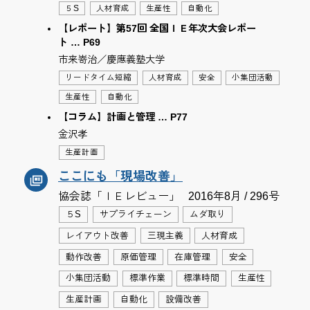
５S
人材育成
生産性
自動化
【レポート】第57回 全国ＩＥ年次大会レポー
ト … P69
市来嵜治／慶應義塾大学
リードタイム短縮
人材育成
安全
小集団活動
生産性
自動化
【コラム】計画と管理 … P77
金沢孝
生産計画
ここにも「現場改善」
協会誌「ＩＥレビュー」
2016年8月 / 296号
５S
サプライチェーン
ムダ取り
レイアウト改善
三現主義
人材育成
動作改善
原価管理
在庫管理
安全
小集団活動
標準作業
標準時間
生産性
生産計画
自動化
設備改善