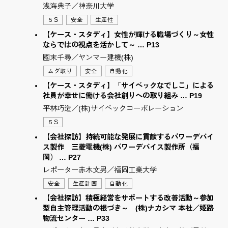
浅海典子／神奈川大学
５S
安全
生産性
【ケース・スタディ】女性が輝ける職場づくり～女性
ならではの視点を活かして～ … P13
國末千尋／ヤンマー建機(株)
ムダ取り
安全
自動化
【ケース・スタディ】「サイベックなでしこ」による
社員が幸せに働ける会社創りへの取り組み … P19
平林巧造／(株)サイベックコーポレーション
５S
【会社探訪】持続可能な発展に貢献するパワーデバイ
ス製作 三菱電機(株) パワーデバイス製作所（福
岡） … P27
レポーター赤木文男／福岡工業大学
安全
生産計画
自動化
【会社探訪】積極経営をサポートする改善活動～参加
型自主管理活動の根づき～ (株)ナカシマ 本社／姫路
物流センター … P33