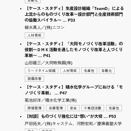
自動化
【ケース・スタディ】生産設計組織「TeamD」による
上流からのものづくり改革〜設計部⾨と⽣産技術部⾨
の協働スパイラル〜 … P33
細水真人／(株)ニコン
人材育成
【ケース・スタディ】「大同モノづくり改革活動」の
役割〜ＤＭＫ活動を通したモノづくり改⾰と⼈づくり
⾰新〜 … P41
山田龍三／大同特殊鋼(株)
リードタイム短縮
人材育成
生産性
自動化
設備改善
【ケース・スタディ】積水化学グループにおける「モ
ノづくり革新」 … P47
菊池好洋／積水化学工業(株)
原価管理
在庫管理
安全
小集団活動
生産性
【対談】ものづくり強化には“想い”が大切 … P53
戸田拓夫／(株)キャステム、河野宏和／慶應義塾大学