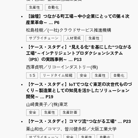
生産性
自動化
【論壇】つながる町工場～中小企業にとっての第４次
産業革命～ … P6
松島桂樹／(一社)クラウドサービス推進機構
サプライチェーン
人材育成
生産性
【ケース・スタディ】“見える化”を基にした“つながる
工場”～インテリジェントプロダクションシステム
（IPS）の実践事例～ … P13
西澤貞明／リコーインダストリー(株)
５S
リードタイム短縮
安全
生産性
自動化
【ケース・スタディ】IoTでつなぐ東芝の次世代ものづ
くり～製造業としての知見を活かしたソリューション
開発～ … P19
山崎貴美子／(株)東芝
安全
生産性
生産計画
【ケース・スタディ】コマツ流“つながる工場” … P23
栗山和也／コマツ、皆川健多郎／大阪工業大学
サプライチェーン
安全
生産性
自動化