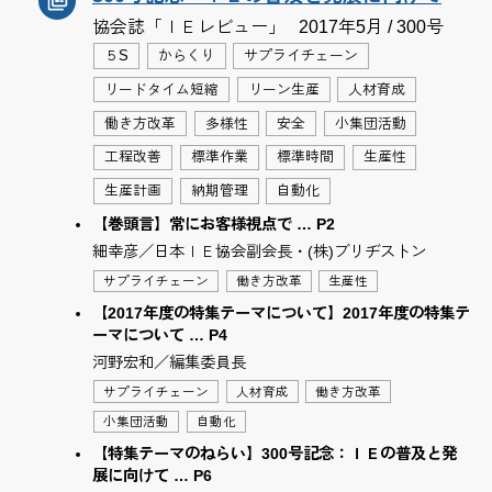
協会誌「ＩＥレビュー」
2017年5月 / 300号
５S
からくり
サプライチェーン
リードタイム短縮
リーン生産
人材育成
働き方改革
多様性
安全
小集団活動
工程改善
標準作業
標準時間
生産性
生産計画
納期管理
自動化
【巻頭言】常にお客様視点で … P2
細幸彦／日本ＩＥ協会副会長・(株)ブリヂストン
サプライチェーン
働き方改革
生産性
【2017年度の特集テーマについて】2017年度の特集テ
ーマについて … P4
河野宏和／編集委員長
サプライチェーン
人材育成
働き方改革
小集団活動
自動化
【特集テーマのねらい】300号記念：ＩＥの普及と発
展に向けて … P6