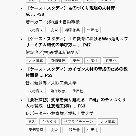
【ケース・スタディ】ものづくり現場の人材育
成 … P38
若林万二／(株)豊田自動織機
人材育成
安全
標準作業
生産性
【ケース・スタディ】ＩＥ教育におけるWeb活用～フ
リーミアム時代の学び方～ … P47
熊坂治／(株)産業革新研究所
人材育成
原価管理
安全
生産性
自動化
【ケース・スタディ】カイゼン人材の育成のための教
材開発 … P53
皆川健多郎／大阪工業大学
人材育成
動作改善
生産性
【会社探訪】変革を乗り越える「F研」のモノづくり
人材育成 住友理工(株) … P63
レポーター小林富雄／愛知工業大学
５S
からくり
サプライチェーン
人材育成
原価管理
安全
工程改善
生産性