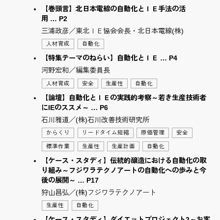
【巻頭言】北日本電線の自動化とＩＥ手法の活
用 … P2
三浦政彦／東北ＩＥ協会会長・北日本電線(株)
人材育成
自動化
【特集テーマのねらい】自動化とＩＥ … P4
河野宏和／編集委員長
人材育成
安全
生産性
自動化
【論壇】自動化とＩＥの実践的考察～若き生産技術者
にIEのススメ～ … P6
石川雅道／(株)石川改善技術研究所
からくり
リードタイム短縮
原価管理
安全
標準作業
生産性
生産計画
自動化
【ケース・スタディ】伝統的醸造における自動化の取
り組み～フジワラテクノアートの自動化への歩みと今
後の展開～ … P17
狩山昌弘／(株)フジワラテクノアート
生産性
自動化
【ケース・スタディ】ダイエットプロジェクト2～お客