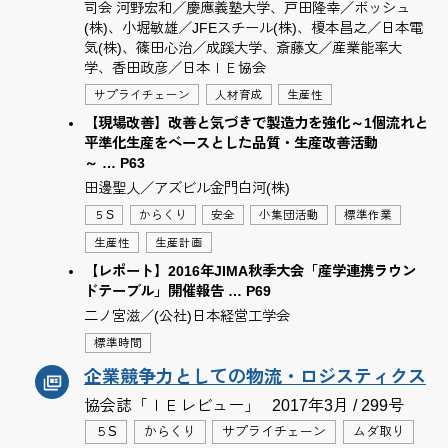
司会 河野宏和／慶應義塾大学、戸田隆幸／ボッシュ
(株)、小堀敏雄／JFEスチール(株)、榎本昌之／日本電
気(株)、篠田心治／成蹊大学、斎藤文／産業能率大
学、香田政彦／日本ＩＥ協会
サプライチェーン
人材育成
生産性
【現場改善】改善と気づきで製造力を強化～1個流れと
平準化生産をベースとした品質・生産改善活動
～ … P63
田邊聖人／アズビル金門白河(株)
５S
からくり
安全
小集団活動
標準作業
生産性
生産計画
【レポート】2016年JIMA秋季大会「産学連携ラウン
ドテーブル」開催報告 … P69
二ノ宮滋／(公社)日本経営工学会
標準時間
企業競争力としての物流・ロジスティクス
協会誌「ＩＥレビュー」
2017年3月 / 299号
５S
からくり
サプライチェーン
ムダ取り