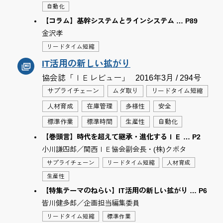
自動化
【コラム】基幹システムとラインシステム … P89
金沢孝
リードタイム短縮
IT活用の新しい拡がり
協会誌「ＩＥレビュー」
2016年3月 / 294号
サプライチェーン
ムダ取り
リードタイム短縮
人材育成
在庫管理
多様性
安全
標準作業
標準時間
生産性
自動化
【巻頭言】時代を超えて継承・進化するＩＥ … P2
小川謙四郎／関西ＩＥ協会副会長・(株)クボタ
サプライチェーン
リードタイム短縮
人材育成
生産性
【特集テーマのねらい】IT活用の新しい拡がり … P6
皆川健多郎／企画担当編集委員
リードタイム短縮
標準作業