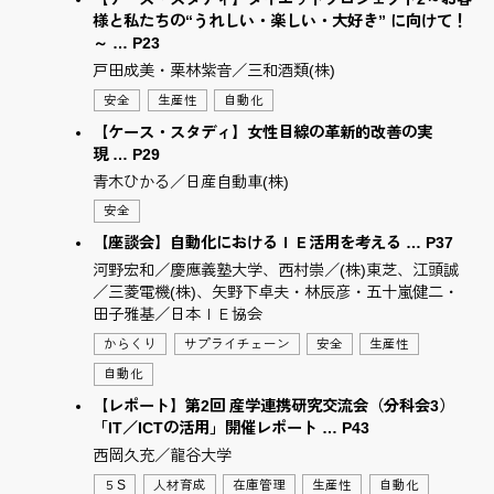
様と私たちの“うれしい・楽しい・大好き” に向けて！
～ … P23
戸田成美・栗林紫音／三和酒類(株)
安全
生産性
自動化
【ケース・スタディ】女性目線の革新的改善の実
現 … P29
青木ひかる／日産自動車(株)
安全
【座談会】自動化におけるＩＥ活用を考える … P37
河野宏和／慶應義塾大学、西村崇／(株)東芝、江頭誠
／三菱電機(株)、矢野下卓夫・林辰彦・五十嵐健二・
田子雅基／日本ＩＥ協会
からくり
サプライチェーン
安全
生産性
自動化
【レポート】第2回 産学連携研究交流会（分科会3）
「IT／ICTの活用」開催レポート … P43
西岡久充／龍谷大学
５S
人材育成
在庫管理
生産性
自動化