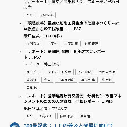
レポーター中山景央／高千穂大学、吉本一穗／早稲田
大学
５S
人材育成
【現場改善】最適な切削工具生産の仕組みつくり～計
画視点からの工程改善～ … P37
清田直美／TOTO(株)
工程改善
生産性
生産計画
納期管理
【レポート】第58回 全国ＩＥ年次大会レポー
ト … P57
レポーター香田政彦
からくり
レイアウト改善
人材育成
働き方改革
多様性
安全
小集団活動
標準作業
生産性
自動化
【レポート】産学連携研究交流会 分科会2「改善マネ
ジメントのための人財育成」開催レポート … P65
肥田拓哉／青山学院大学
５S
からくり
標準作業
生産性
300号記念：ＩＥの普及と発展に向けて