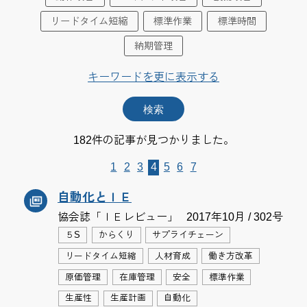
リードタイム短縮
標準作業
標準時間
納期管理
キーワードを更に表示する
182件の記事が見つかりました。
1
2
3
4
5
6
7
自動化とＩＥ
協会誌「ＩＥレビュー」
2017年10月 / 302号
５S
からくり
サプライチェーン
リードタイム短縮
人材育成
働き方改革
原価管理
在庫管理
安全
標準作業
生産性
生産計画
自動化