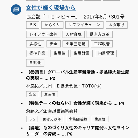
女性が輝く現場から
協会誌「ＩＥレビュー」
2017年8月 / 301号
５S
からくり
サプライチェーン
ムダ取り
レイアウト改善
人材育成
働き方改革
多様性
安全
小集団活動
工程改善
標準作業
生産性
生産計画
納期管理
自動化
【巻頭言】グローバル生産革新活動～多品種大量生産
の実現～ … P2
林良祐／九州ＩＥ協会会長・TOTO(株)
安全
生産性
【特集テーマのねらい】女性が輝く現場から … P4
斎藤文／企画担当編集委員
５S
働き方改革
小集団活動
生産性
【論壇】ものづくり女性のキャリア開発～女性ライン
リーダーの育成～ … P6