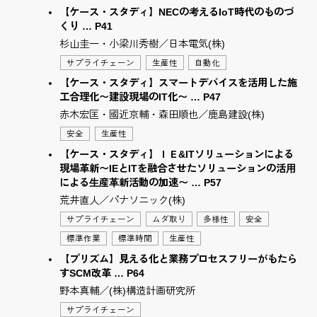
【ケース・スタディ】NECの考えるIoT時代のものづ
くり … P41
杉山圭一・小梁川秀樹／日本電気(株)
サプライチェーン
生産性
自動化
【ケース・スタディ】スマートデバイスを活用した施
工合理化〜建設現場のIT化〜 … P47
赤木宏匡・國近京輔・森田順也／鹿島建設(株)
安全
生産性
【ケース・スタディ】ＩＥ&ITソリューションによる
現場革新〜IEとITを融合させたソリューションの活⽤
による⽣産⾰新活動の加速〜 … P57
荒井直人／パナソニック(株)
サプライチェーン
ムダ取り
多様性
安全
標準作業
標準時間
生産性
【プリズム】見える化と業務プロセスフリーがもたら
すSCM改革 … P64
野本真輔／(株)構造計画研究所
サプライチェーン