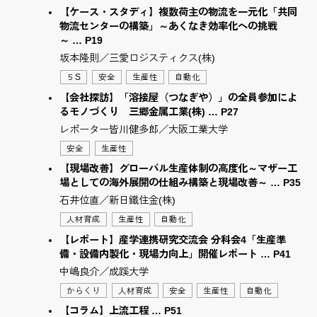
【ケース・スタディ】複数荷主の物流を一元化「共同
物流センターの構築」～あくなき効率化への挑戦
～ … P19
坂本隆則／三愛ロジスティクス(株)
５S
安全
生産性
自動化
【会社探訪】「溶接屋（つなぎや）」の全員参加によ
るモノづくり 三郷金属工業(株) … P27
レポーター皆川健多郎／大阪工業大学
安全
生産性
【現場改善】グローバル生産体制の高度化～マザー工
場としての海外展開の仕組み構築と現場改善～ … P35
石井位直／新日鐵住金(株)
人材育成
生産性
自動化
【レポート】産学連携研究交流会 分科会4「生産準
備・設備内製化・現場力向上」開催レポート … P41
中嶋良介／成蹊大学
からくり
人材育成
安全
生産性
自動化
【コラム】上流工程 … P51