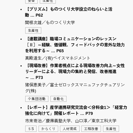
安全
生産性
【プリズム】ものつくり大学設立のねらいと活
動 … P62
関根次雄／ものつくり大学
生産性
【連載講座】職場コミュニケーションのレッスン
［Ⅱ］～経験、価値観、フィードバックの意外な効⼒
を利⽤する～ … P65
真殿道生／(有)ベイスマネジメント
【現場改善】作業者視点による現場改善力向上～⼥性
リーダーによる、現場⼒の集約と発信、改善推進
～ … P73
猪俣恵美子／富士ゼロックスマニュファクチュアリン
グ(株)
小集団活動
自動化
【レポート】産学連携研究交流会＜分科会1＞「経営力
強化に向けて」開催レポート … P79
市来嵜治／慶應義塾大学、山口淳／東京工科大学
５S
からくり
人材育成
工程改善
生産性