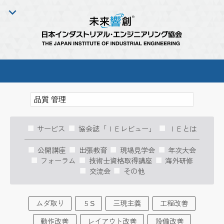
サービス
協会誌「ＩＥレビュー」
ＩＥとは
公開講座
出張教育
現場見学会
年次大会
フォーラム
技術士資格取得講座
海外研修
交流会
その他
ムダ取り
５S
三現主義
工程改善
動作改善
レイアウト改善
設備改善