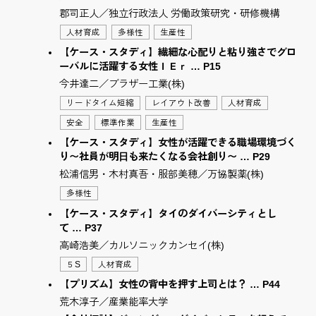
郡司正人／独立行政法人 労働政策研究・研修機構
人材育成
多様性
生産性
【ケース・スタディ】繊細な心配りと粘り強さでグロ
ーバルに活躍する女性ＩＥｒ … P15
今井達二／ブラザー工業(株)
リードタイム短縮
レイアウト改善
人材育成
安全
標準作業
生産性
【ケース・スタディ】女性が活躍できる職場環境づく
り〜社員が明⽇も来たくなる会社創り〜 … P29
松浦信男・木村真吾・服部美穂／万協製薬(株)
多様性
【ケース・スタディ】タイのダイバーシティとし
て … P37
高崎浩美／カルソニックカンセイ(株)
５S
人材育成
【プリズム】女性の背中を押す上司とは？ … P44
荒木淳子／産業能率大学