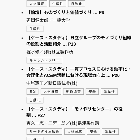
人材育成
生産性
自動化
【論壇】ものづくりと価値づくり … P6
延岡健太郎／一橋大学
生産性
【ケース・スタディ】日立グループのモノづくり組織
の役割と活動紹介 … P13
堀水修／(株)日立製作所
キャッシュフロー
【ケース・スタディ】一貫プロセスにおける効率化・
合理化とAC&M活動における現場力向上 … P20
中尾憲午／新日鐵住金(株)
５S
人材育成
動作改善
安全
生産性
自動化
【ケース・スタディ】「モノ作りセンター」の役
割 … P27
吉久一志・二宮一郎／(株)島津製作所
リードタイム短縮
人材育成
安全
生産性