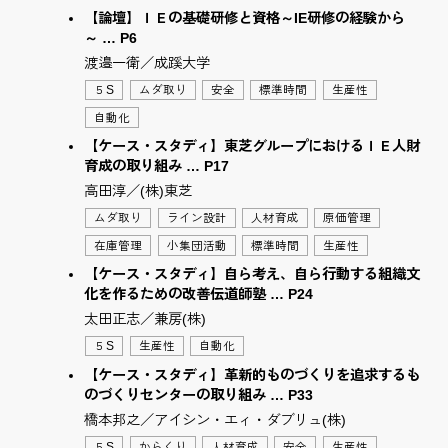
【論壇】ＩＥの基礎研修と資格～IE研修の経験から
～ … P6
渡邉一衛／成蹊大学
５S
ムダ取り
安全
標準時間
生産性
自動化
【ケース・スタディ】東芝グループにおけるＩＥ人財
育成の取り組み … P17
高田淳／(株)東芝
ムダ取り
ライン設計
人材育成
原価管理
在庫管理
小集団活動
標準時間
生産性
【ケース・スタディ】自ら考え、自ら行動する組織文
化を作るための改善伝道師塾 … P24
太田正志／兼房(株)
５S
生産性
自動化
【ケース・スタディ】革新的ものづくりを追求するも
のづくりセンターの取り組み … P33
橋本邦之／アイシン・エィ・ダブリュ(株)
５S
からくり
人材育成
安全
生産性