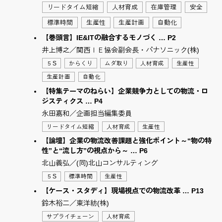
リードタイム短縮
人材育成
在庫管理
安全
標準時間
生産性
生産計画
自動化
【巻頭言】IE&ITの融合するモノづく … P2
井上博之／関西ＩＥ協会副会長・パナソニック(株)
５S
からくり
ムダ取り
人材育成
生産性
生産計画
自動化
【特集テーマのねらい】企業競争力としての物流・ロ
ジスティクス … P4
永田嘉和／企画担当編集委員
リードタイム短縮
人材育成
生産性
【論壇】企業の物流改善課題と強化ポイント～“物の特
性”と“流し方”の視点から～ … P6
北山義弘／(同)北山コンサルティング
５S
標準時間
生産性
【ケース・スタディ】現場視点での物流改革 … P13
鈴木裕二／東洋紡(株)
サプライチェーン
人材育成