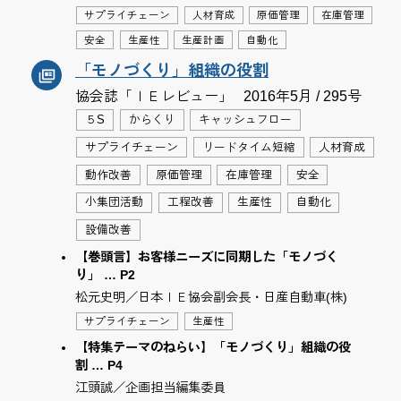
サプライチェーン
人材育成
原価管理
在庫管理
安全
生産性
生産計画
自動化
「モノづくり」組織の役割
協会誌「ＩＥレビュー」
2016年5月 / 295号
５S
からくり
キャッシュフロー
サプライチェーン
リードタイム短縮
人材育成
動作改善
原価管理
在庫管理
安全
小集団活動
工程改善
生産性
自動化
設備改善
【巻頭言】お客様ニーズに同期した「モノづく
り」 … P2
松元史明／日本ＩＥ協会副会長・日産自動車(株)
サプライチェーン
生産性
【特集テーマのねらい】「モノづくり」組織の役
割 … P4
江頭誠／企画担当編集委員