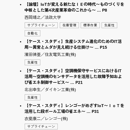
【論壇】IoTが変える新たなＩＥの時代〜ものづくりを
中核とした第4次産業⾰命のこれから〜 … P8
西岡靖之／法政大学
サプライチェーン
在庫管理
標準作業
生産性
自動化
【ケース・スタディ】生産システム進化のためのIT活
用〜異常とムダが⾒え続ける仕掛け〜 … P15
濱田徳亜／住友電気工業(株)
生産性
【ケース・スタディ】空調機保守サービスにおけるIT
活用〜空調機のセンサデータを活⽤した故障予知およ
び省エネ制御サービス〜 … P21
北出幸生／ダイキン工業(株)
生産性
【ケース・スタディ】レンゴーがめざすIoT〜ＩｏＴを
活⽤した段ボール⼯場の省エネ〜 … P31
衣斐康二／レンゴー(株)
サプライチェーン