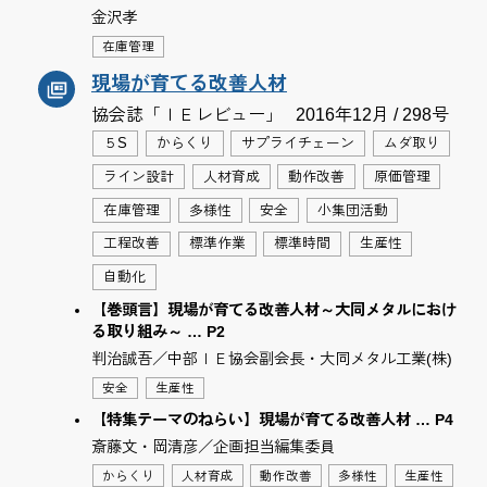
金沢孝
在庫管理
現場が育てる改善人材
協会誌「ＩＥレビュー」
2016年12月 / 298号
５S
からくり
サプライチェーン
ムダ取り
ライン設計
人材育成
動作改善
原価管理
在庫管理
多様性
安全
小集団活動
工程改善
標準作業
標準時間
生産性
自動化
【巻頭言】現場が育てる改善人材～大同メタルにおけ
る取り組み～ … P2
判治誠吾／中部ＩＥ協会副会長・大同メタル工業(株)
安全
生産性
【特集テーマのねらい】現場が育てる改善人材 … P4
斎藤文・岡清彦／企画担当編集委員
からくり
人材育成
動作改善
多様性
生産性