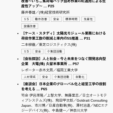
改善〜いちご集荷場パック詰め作業のIE適⽤による⽣
産性アップ〜 … P25
藤井春雄／(株)経営技術研究所
５S
動作改善
安全
標準時間
生産性
設備改善
【ケース・スタディ】太陽光モジュール業務における
荷役作業工数の削減と庫内の5S推進 … P31
二本柳徹／東芝ロジスティクス(株)
５S
安全
小集団活動
【会社探訪】人と社会－今と未来をつなぐ開発志向型
企業 大電(株) 久留米事業所 … P57
レポーター赤木文男／福岡工業大学
人材育成
安全
小集団活動
自動化
【座談会】日本企業のグローバル化と経営工学の役割
を考える … P65
司会 伊呂原隆／上智大学、無藤里志／日立オートモテ
ィブシステムズ(株)、飛田甲次郎／Goldratt Consulting
Japan、市川博／日産自動車(株)、澤村治道／NECエナ
ジーデバイス(株)、中島健一／神奈川大学