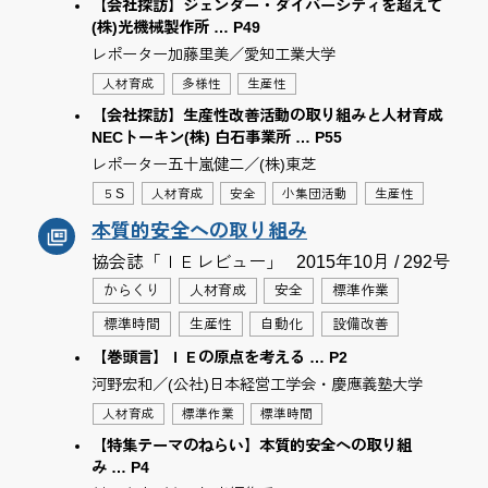
【会社探訪】ジェンダー・ダイバーシティを超えて
(株)光機械製作所 … P49
レポーター加藤里美／愛知工業大学
人材育成
多様性
生産性
【会社探訪】生産性改善活動の取り組みと人材育成
NECトーキン(株) 白石事業所 … P55
レポーター五十嵐健二／(株)東芝
５S
人材育成
安全
小集団活動
生産性
本質的安全への取り組み
協会誌「ＩＥレビュー」
2015年10月 / 292号
からくり
人材育成
安全
標準作業
標準時間
生産性
自動化
設備改善
【巻頭言】ＩＥの原点を考える … P2
河野宏和／(公社)日本経営工学会・慶應義塾大学
人材育成
標準作業
標準時間
【特集テーマのねらい】本質的安全への取り組
み … P4