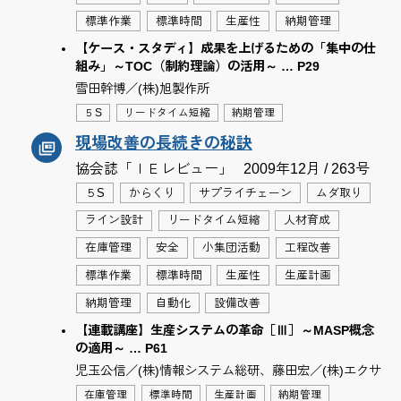
標準作業
標準時間
生産性
納期管理
【ケース・スタディ】成果を上げるための「集中の仕
組み」～TOC（制約理論）の活用～ … P29
雪田幹博／(株)旭製作所
５S
リードタイム短縮
納期管理
現場改善の長続きの秘訣
協会誌「ＩＥレビュー」
2009年12月 / 263号
５S
からくり
サプライチェーン
ムダ取り
ライン設計
リードタイム短縮
人材育成
在庫管理
安全
小集団活動
工程改善
標準作業
標準時間
生産性
生産計画
納期管理
自動化
設備改善
【連載講座】生産システムの革命［Ⅲ］～MASP概念
の適用～ … P61
児玉公信／(株)情報システム総研、藤田宏／(株)エクサ
在庫管理
標準時間
生産計画
納期管理