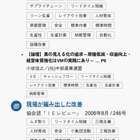
サプライチェーン
リードタイム短縮
リーン生産
レイアウト改善
人材育成
原価管理
安全
標準作業
標準時間
生産性
生産計画
納期管理
自動化
設備改善
【論壇】真の見える化の追求～原価低減・収益向上・
経営体質強化はVMの実践にあり～ … P6
小坂信之／(社)中部産業連盟
５S
キャッシュフロー
リードタイム短縮
レイアウト改善
標準時間
生産性
生産計画
納期管理
現場が編み出した改善
協会誌「ＩＥレビュー」
2006年8月 / 246号
ムダ取り
リードタイム短縮
三現主義
人材育成
安全
小集団活動
工程改善