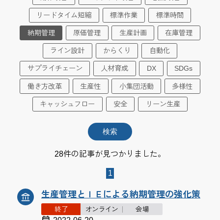
リードタイム短縮
標準作業
標準時間
納期管理
原価管理
生産計画
在庫管理
ライン設計
からくり
自動化
サプライチェーン
人材育成
DX
SDGs
働き方改革
生産性
小集団活動
多様性
キャッシュフロー
安全
リーン生産
28件の記事が見つかりました。
1
生産管理とＩＥによる納期管理の強化策
終了
オンライン
会場