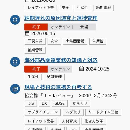
2022-06-20
レイアウト改善
安全
生産性
納期管理
納期遅れの原因追究と進捗管理
終了
オンライン
会場
2026-06-15
三現主義
安全
小集団活動
生産性
納期管理
海外部品調達業務の知識と対応
2024-10-25
終了
オンライン
生産性
納期管理
現場と技術の連携を再考する
協会誌「ＩＥレビュー」
2026年3月 / 342号
５S
DX
SDGs
からくり
サプライチェーン
ムダ取り
リードタイム短縮
レイアウト改善
人材育成
働き方改革