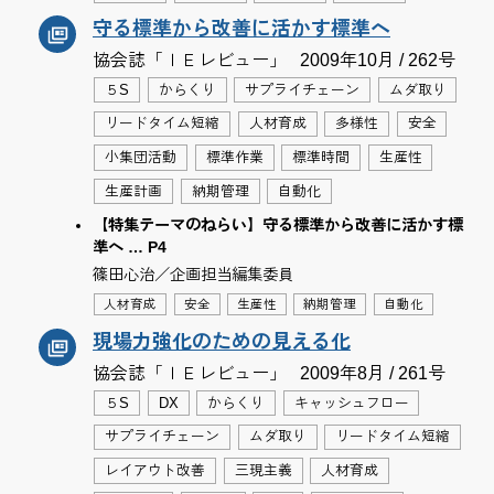
守る標準から改善に活かす標準へ
協会誌「ＩＥレビュー」
2009年10月 / 262号
５S
からくり
サプライチェーン
ムダ取り
リードタイム短縮
人材育成
多様性
安全
小集団活動
標準作業
標準時間
生産性
生産計画
納期管理
自動化
【特集テーマのねらい】守る標準から改善に活かす標
準へ … P4
篠田心治／企画担当編集委員
人材育成
安全
生産性
納期管理
自動化
現場力強化のための見える化
協会誌「ＩＥレビュー」
2009年8月 / 261号
５S
DX
からくり
キャッシュフロー
サプライチェーン
ムダ取り
リードタイム短縮
レイアウト改善
三現主義
人材育成