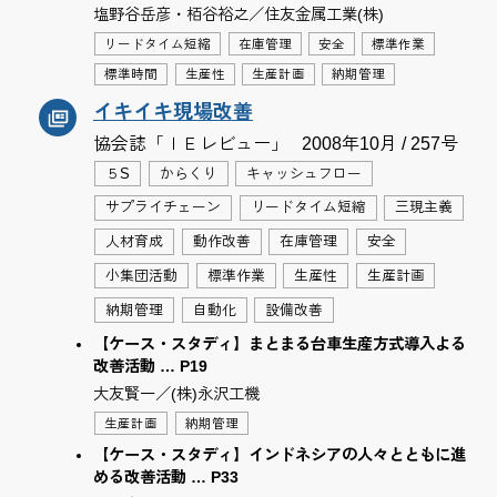
塩野谷岳彦・栢谷裕之／住友金属工業(株)
リードタイム短縮
在庫管理
安全
標準作業
標準時間
生産性
生産計画
納期管理
イキイキ現場改善
協会誌「ＩＥレビュー」
2008年10月 / 257号
５S
からくり
キャッシュフロー
サプライチェーン
リードタイム短縮
三現主義
人材育成
動作改善
在庫管理
安全
小集団活動
標準作業
生産性
生産計画
納期管理
自動化
設備改善
【ケース・スタディ】まとまる台車生産方式導入よる
改善活動 … P19
大友賢一／(株)永沢工機
生産計画
納期管理
【ケース・スタディ】インドネシアの人々とともに進
める改善活動 … P33