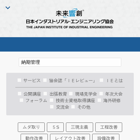
サービス
協会誌「ＩＥレビュー」
ＩＥとは
公開講座
出張教育
現場見学会
年次大会
フォーラム
技術士資格取得講座
海外研修
交流会
その他
ムダ取り
５S
三現主義
工程改善
動作改善
レイアウト改善
設備改善