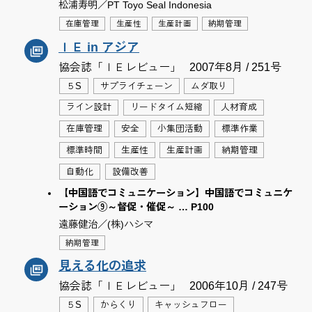
松浦寿明／PT Toyo Seal Indonesia
在庫管理
生産性
生産計画
納期管理
ＩＥ in アジア
協会誌「ＩＥレビュー」
2007年8月 / 251号
５S
サプライチェーン
ムダ取り
ライン設計
リードタイム短縮
人材育成
在庫管理
安全
小集団活動
標準作業
標準時間
生産性
生産計画
納期管理
自動化
設備改善
【中国語でコミュニケーション】中国語でコミュニケ
ーション⑨～督促・催促～ … P100
遠藤健治／(株)ハシマ
納期管理
見える化の追求
協会誌「ＩＥレビュー」
2006年10月 / 247号
５S
からくり
キャッシュフロー