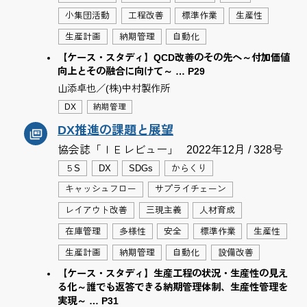
小集団活動
工程改善
標準作業
生産性
生産計画
納期管理
自動化
【ケース・スタディ】QCD改善のその先へ～付加価値
向上とその融合に向けて～ … P29
山添卓也／(株)中村製作所
DX
納期管理
DX推進の課題と展望
協会誌「ＩＥレビュー」
2022年12月 / 328号
５S
DX
SDGs
からくり
キャッシュフロー
サプライチェーン
レイアウト改善
三現主義
人材育成
在庫管理
多様性
安全
標準作業
生産性
生産計画
納期管理
自動化
設備改善
【ケース・スタディ】生産工程の状況・生産性の見え
る化～誰でも返答できる納期管理体制、生産性管理を
実現～ … P31