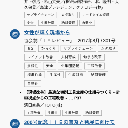
井上敬治・杉山丈夫／(株)島津製作所、北川隆明・大
久保晃／島津プレシジョンテクノロジー(株)
サプライチェーン
ムダ取り
リードタイム短縮
安全
生産計画
納期管理
自動化
女性が輝く現場から
協会誌「ＩＥレビュー」
2017年8月 / 301号
５S
からくり
サプライチェーン
ムダ取り
レイアウト改善
人材育成
働き方改革
多様性
安全
小集団活動
工程改善
標準作業
生産性
生産計画
納期管理
自動化
【現場改善】最適な切削工具生産の仕組みつくり～計
画視点からの工程改善～ … P37
清田直美／TOTO(株)
工程改善
生産性
生産計画
納期管理
300号記念：ＩＥの普及と発展に向けて