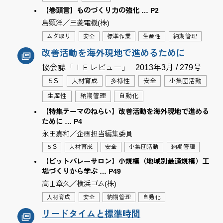
【巻頭言】ものづくり力の強化 … P2
島顕洋／三菱電機(株)
ムダ取り
安全
標準作業
生産性
納期管理
改善活動を海外現地で進めるために
協会誌「ＩＥレビュー」
2013年3月 / 279号
５S
人材育成
多様性
安全
小集団活動
生産性
納期管理
自動化
【特集テーマのねらい】改善活動を海外現地で進める
ために … P4
永田嘉和／企画担当編集委員
５S
人材育成
安全
小集団活動
納期管理
【ビットバレーサロン】小規模（地域別最適規模）工
場づくりから学ぶ … P49
高山章久／横浜ゴム(株)
人材育成
安全
納期管理
自動化
リードタイムと標準時間