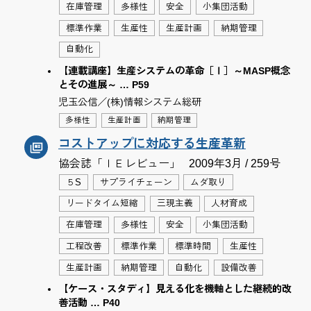
在庫管理
多様性
安全
小集団活動
標準作業
生産性
生産計画
納期管理
自動化
【連載講座】生産システムの革命［Ⅰ］～MASP概念
とその進展～ … P59
児玉公信／(株)情報システム総研
多様性
生産計画
納期管理
コストアップに対応する生産革新
協会誌「ＩＥレビュー」
2009年3月 / 259号
５S
サプライチェーン
ムダ取り
リードタイム短縮
三現主義
人材育成
在庫管理
多様性
安全
小集団活動
工程改善
標準作業
標準時間
生産性
生産計画
納期管理
自動化
設備改善
【ケース・スタディ】見える化を機軸とした継続的改
善活動 … P40