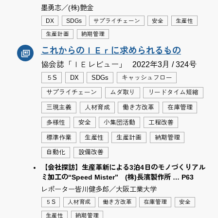
墨勇志／(株)艶金
DX
SDGs
サプライチェーン
安全
生産性
生産計画
納期管理
これからのＩＥｒに求められるもの
協会誌「ＩＥレビュー」
2022年3月 / 324号
５S
DX
SDGs
キャッシュフロー
サプライチェーン
ムダ取り
リードタイム短縮
三現主義
人材育成
働き方改革
在庫管理
多様性
安全
小集団活動
工程改善
標準作業
生産性
生産計画
納期管理
自動化
設備改善
【会社探訪】生産革新による3泊4日のモノづくりアル
ミ加工の“Speed Mister” (株)長濱製作所 … P63
レポーター皆川健多郎／大阪工業大学
５S
人材育成
働き方改革
在庫管理
安全
生産性
納期管理