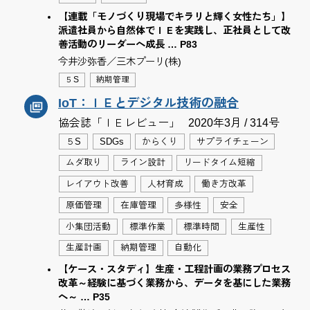
【連載「モノづくり現場でキラリと輝く女性たち」】
派遣社員から自然体でＩＥを実践し、正社員として改
善活動のリーダーへ成長 … P83
今井沙弥香／三木プーリ(株)
５S
納期管理
IoT：ＩＥとデジタル技術の融合
協会誌「ＩＥレビュー」
2020年3月 / 314号
５S
SDGs
からくり
サプライチェーン
ムダ取り
ライン設計
リードタイム短縮
レイアウト改善
人材育成
働き方改革
原価管理
在庫管理
多様性
安全
小集団活動
標準作業
標準時間
生産性
生産計画
納期管理
自動化
【ケース・スタディ】生産・工程計画の業務プロセス
改革～経験に基づく業務から、データを基にした業務
へ～ … P35