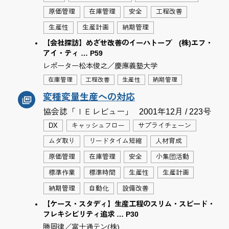
原価管理
在庫管理
安全
工程改善
生産性
生産計画
納期管理
【会社探訪】めざせ改善のイーハトーブ (株)エフ・
アイ・ティ … P59
レポーター松本俊之／慶應義塾大学
在庫管理
工程改善
生産性
納期管理
変種変量生産への対応
協会誌「ＩＥレビュー」
2001年12月 / 223号
DX
キャッシュフロー
サプライチェーン
ムダ取り
リードタイム短縮
人材育成
原価管理
在庫管理
安全
小集団活動
標準作業
標準時間
生産性
生産計画
納期管理
自動化
設備改善
【ケース・スタディ】生産工程のスリム・スピード・
フレキシビリティ追求 … P30
勝岡律／富士通テン(株)