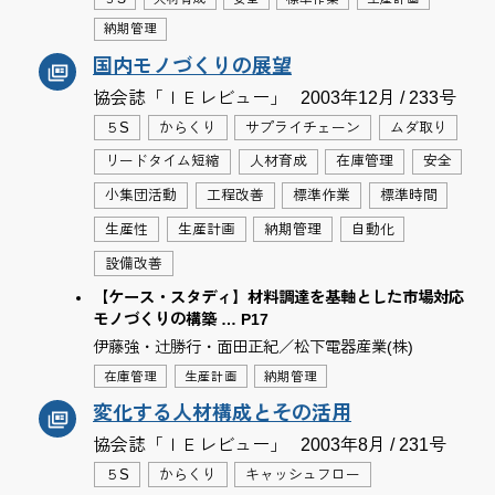
納期管理
国内モノづくりの展望
協会誌「ＩＥレビュー」
2003年12月 / 233号
５S
からくり
サプライチェーン
ムダ取り
リードタイム短縮
人材育成
在庫管理
安全
小集団活動
工程改善
標準作業
標準時間
生産性
生産計画
納期管理
自動化
設備改善
【ケース・スタディ】材料調達を基軸とした市場対応
モノづくりの構築 … P17
伊藤強・辻勝行・面田正紀／松下電器産業(株)
在庫管理
生産計画
納期管理
変化する人材構成とその活用
協会誌「ＩＥレビュー」
2003年8月 / 231号
５S
からくり
キャッシュフロー