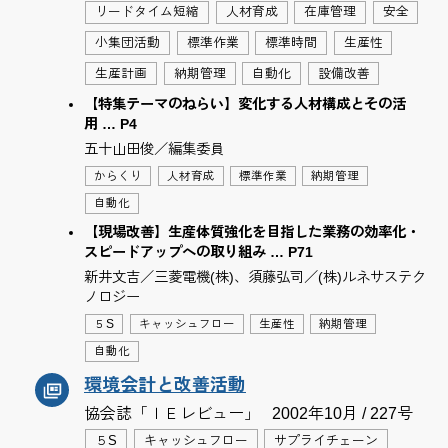
リードタイム短縮
人材育成
在庫管理
安全
小集団活動
標準作業
標準時間
生産性
生産計画
納期管理
自動化
設備改善
【特集テーマのねらい】変化する人材構成とその活
用 … P4
五十山田俊／編集委員
からくり
人材育成
標準作業
納期管理
自動化
【現場改善】生産体質強化を目指した業務の効率化・
スピードアップへの取り組み … P71
新井文吉／三菱電機(株)、須藤弘司／(株)ルネサステク
ノロジー
５S
キャッシュフロー
生産性
納期管理
自動化
環境会計と改善活動
協会誌「ＩＥレビュー」
2002年10月 / 227号
５S
キャッシュフロー
サプライチェーン