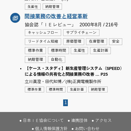
生産性
納期管理
間接業務の改善と経営革新
協会誌「ＩＥレビュー」
2000年8月 / 216号
キャッシュフロー
サプライチェーン
リードタイム短縮
原価管理
在庫管理
安全
標準作業
標準時間
生産性
生産計画
納期管理
自動化
【ケース・スタディ】新生産管理システム（SPEED）
による情報の共有化と間接業務の改善 … P25
立川眞澄・田代知博／(株)正興電機製作所
標準作業
標準時間
生産計画
納期管理
1
日本ＩＥ協会について
連携団体
アクセス
個人情報保護方針
お問い合わせ