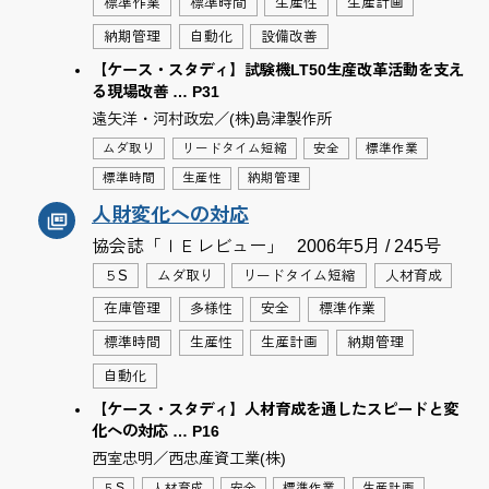
標準作業
標準時間
生産性
生産計画
納期管理
自動化
設備改善
【ケース・スタディ】試験機LT50生産改革活動を支え
る現場改善 … P31
遠矢洋・河村政宏／(株)島津製作所
ムダ取り
リードタイム短縮
安全
標準作業
標準時間
生産性
納期管理
人財変化への対応
協会誌「ＩＥレビュー」
2006年5月 / 245号
５S
ムダ取り
リードタイム短縮
人材育成
在庫管理
多様性
安全
標準作業
標準時間
生産性
生産計画
納期管理
自動化
【ケース・スタディ】人材育成を通したスピードと変
化への対応 … P16
西室忠明／西忠産資工業(株)
５S
人材育成
安全
標準作業
生産計画