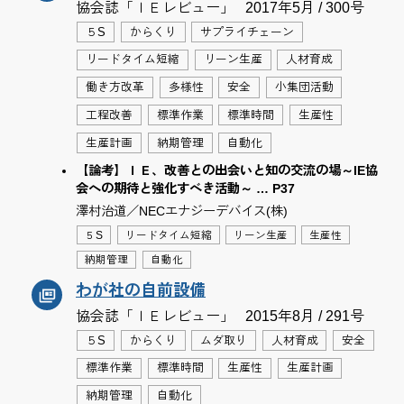
協会誌「ＩＥレビュー」
2017年5月 / 300号
５S
からくり
サプライチェーン
リードタイム短縮
リーン生産
人材育成
働き方改革
多様性
安全
小集団活動
工程改善
標準作業
標準時間
生産性
生産計画
納期管理
自動化
【論考】ＩＥ、改善との出会いと知の交流の場～IE協
会への期待と強化すべき活動～ … P37
澤村治道／NECエナジーデバイス(株)
５S
リードタイム短縮
リーン生産
生産性
納期管理
自動化
わが社の自前設備
協会誌「ＩＥレビュー」
2015年8月 / 291号
５S
からくり
ムダ取り
人材育成
安全
標準作業
標準時間
生産性
生産計画
納期管理
自動化