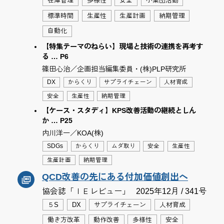
在庫管理
多様性
安全
小集団活動
標準時間
生産性
生産計画
納期管理
自動化
【特集テーマのねらい】現場と技術の連携を再考す
る … P6
篠田心治／企画担当編集委員・(株)PLP研究所
DX
からくり
サプライチェーン
人材育成
安全
生産性
納期管理
【ケース・スタディ】KPS改善活動の継続としん
か … P25
内川洋一／KOA(株)
SDGs
からくり
ムダ取り
安全
生産性
生産計画
納期管理
QCD改善の先にある付加価値創出へ
協会誌「ＩＥレビュー」
2025年12月 / 341号
５S
DX
サプライチェーン
人材育成
働き方改革
動作改善
多様性
安全