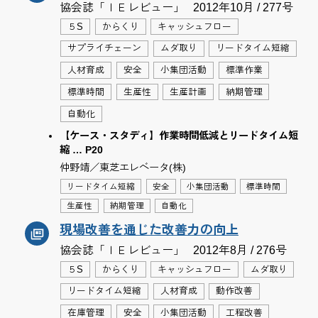
協会誌「ＩＥレビュー」
2012年10月 / 277号
５S
からくり
キャッシュフロー
サプライチェーン
ムダ取り
リードタイム短縮
人材育成
安全
小集団活動
標準作業
標準時間
生産性
生産計画
納期管理
自動化
【ケース・スタディ】作業時間低減とリードタイム短
縮 … P20
仲野靖／東芝エレベータ(株)
リードタイム短縮
安全
小集団活動
標準時間
生産性
納期管理
自動化
現場改善を通じた改善力の向上
協会誌「ＩＥレビュー」
2012年8月 / 276号
５S
からくり
キャッシュフロー
ムダ取り
リードタイム短縮
人材育成
動作改善
在庫管理
安全
小集団活動
工程改善