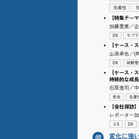
生産性
【特集テーマ
加藤里美／企
DX
サプラ
【ケース・ス
山添卓也／(
DX
納期管
【ケース・ス
持続的な成長を
石原逸司／中
安全
生産
【会社探訪】
レポーター加
５S
DX
変化に強