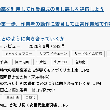
効率を利用して作業編成の良し悪しを評価しよう
の第一歩、作業者の動作に着目して正常作業域で作
にどのように向き合っていくか
Ｅレビュー」
2026年6月 / 343号
キャッシュフロー
サプライチェーン
リードタイム短縮
準作業
標準時間
生産性
生産計画
自動化
I時代の現場変革とIEが導くモノづくりの未来 … P2
西IE協会副会長・東洋紡(株)
のねらい】AIの進化にどのように向き合っていくか … P4
画担当編集委員・桃山学院大学
生産計画
自動化
×IE」が切り拓く次世代生産現場 … P6