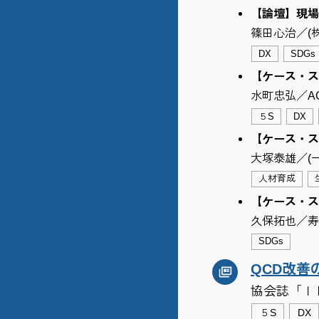
【論壇】現場
篠田心治／(
DX
SDGs
【ケース・スタディ
水町忠弘／AG
５S
DX
【ケース・ス
大塚泰雄／(
人材育成
【ケース・ス
久保拓也／寿
SDGs
QCD改善
協会誌「Ｉ
５S
DX