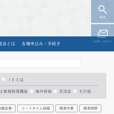
検索
お問い合わせ
協会とは
各種申込み・手続き
」
ＩＥとは
士資格取得講座
海外研修
交流会
その他
設備改善
リードタイム短縮
標準作業
標準時間