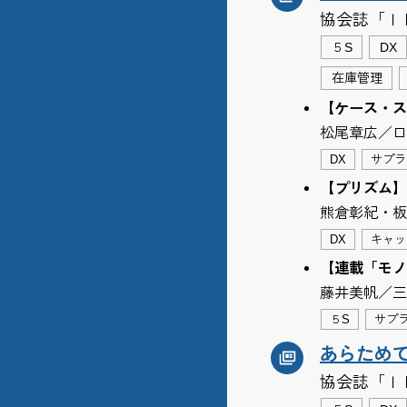
協会誌「Ｉ
５S
DX
在庫管理
【ケース・ス
松尾章広／ロ
DX
サプラ
【プリズム】
熊倉彰紀・板
DX
キャッ
【連載「モノ
藤井美帆／三
５S
サプ
あらため
協会誌「Ｉ