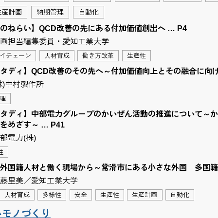
生産計画
納期管理
自動化
のねらい】QCD改善の先にある付加価値創出へ … P4
画担当編集委員・愛知工業大学
イチェーン
人材育成
働き方改革
生産性
タディ】QCD改善のその先へ～付加価値向上とその融合に向けて
株)中村製作所
理
タディ】中部電力グループのかいぜん活動の推進について～か
めざす～ … P41
部電力(株)
性
外国籍人材と働く現場から～常滑市にある小さな外国 多国籍が現
藤里美／愛知工業大学
人材育成
多様性
安全
生産性
生産計画
自動化
いモノづくり