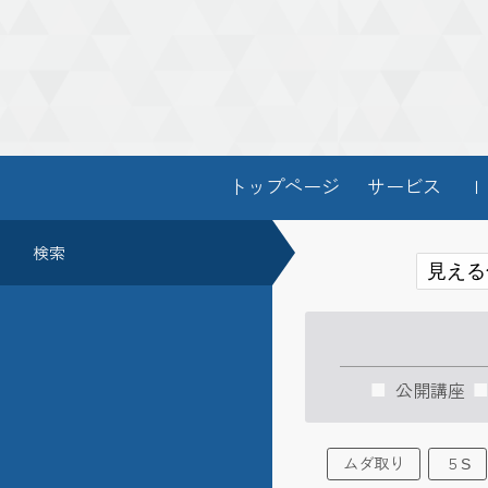
トップページ
サービス
Ｉ
検索
公開講座
ムダ取り
５S