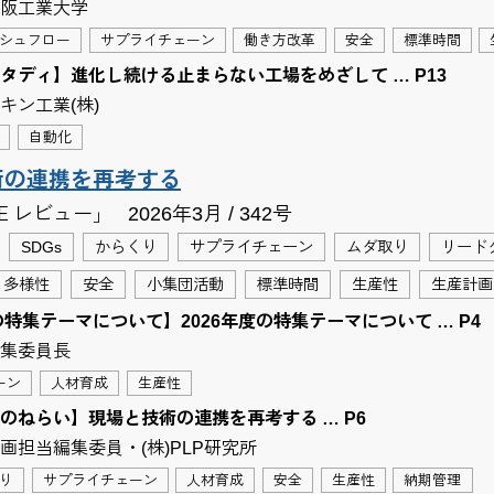
阪工業大学
シュフロー
サプライチェーン
働き方改革
安全
標準時間
タディ】進化し続ける止まらない工場をめざして … P13
キン工業(株)
自動化
術の連携を再考する
Ｅレビュー」
2026年3月 / 342号
SDGs
からくり
サプライチェーン
ムダ取り
リード
多様性
安全
小集団活動
標準時間
生産性
生産計画
の特集テーマについて】2026年度の特集テーマについて … P4
集委員長
ーン
人材育成
生産性
のねらい】現場と技術の連携を再考する … P6
画担当編集委員・(株)PLP研究所
り
サプライチェーン
人材育成
安全
生産性
納期管理