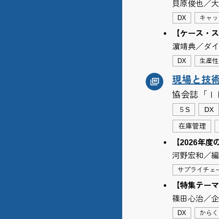
貝原俊也／大
DX
キャッ
【ケース・ス
濵靖典／ダイ
DX
生産性
現場と技
協会誌「Ｉ
５S
DX
在庫管理
【2026年度
河野宏和／編
サプライチェ
【特集テーマ
篠田心治／企
DX
からく