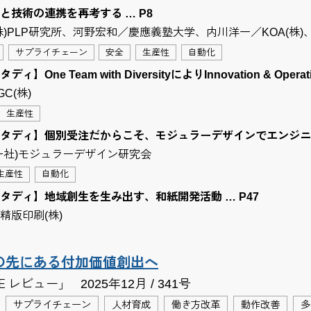
と技術の連携を再考する … P8
株)PLP研究所、河野宏和／慶應義塾大学、内川洋一／KOA(株)、
サプライチェーン
安全
生産性
自動化
】One Team with DiversityによりInnovation & Operati
C(株)
生産性
タディ】個別受注だからこそ、モジュラーデザインでエンジニア
一社)モジュラーデザイン研究会
生産性
自動化
タディ】地域創生を生み出す、和紙開発活動 … P47
精版印刷(株)
の先にある付加価値創出へ
Ｅレビュー」
2025年12月 / 341号
サプライチェーン
人材育成
働き方改革
動作改善
多