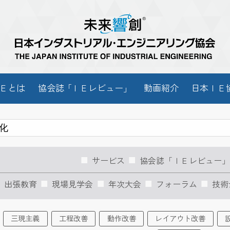
Ｅとは
協会
誌「
ＩＥレビュー
」
動画紹介
日本ＩＥ
サービス
協会誌「ＩＥレビュー
出張教育
現場見学会
年次大会
フォーラム
技術
三現主義
工程改善
動作改善
レイアウト改善