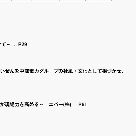
～ … P29
いぜんを中部電力グループの社風・文化として根づかせ、
場力を高める～ エバー(株) … P61