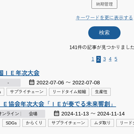
納期管理
キーワードを更に表示する
141件の記事が見つかりまし
1
2
3
4
5
全国ＩＥ年次大会
2022-07-06 〜 2022-07-08
-
s
サプライチェーン
リードタイム短縮
生産性
本ＩＥ協会年次大会「ＩＥが奏でる未来響創」
2024-11-13 〜 2024-11-14
オンライン
会場
SDGs
からくり
サプライチェーン
ムダ取り
リード