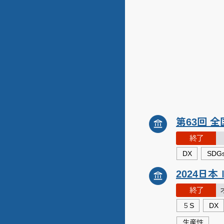
第63回 
終了
DX
SDG
2024日
終了
５S
DX
生産性