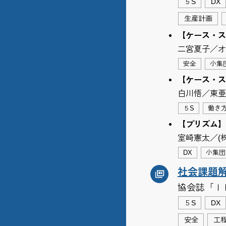
５S
DX
生産計画
【ケース・ス
二宮夏子／オ
安全
小集
【ケース・ス
白川悟／東亜
５S
働き
【プリズム】
室崎憲太／(
DX
小集団
社会課題
協会誌「Ｉ
５S
DX
安全
工