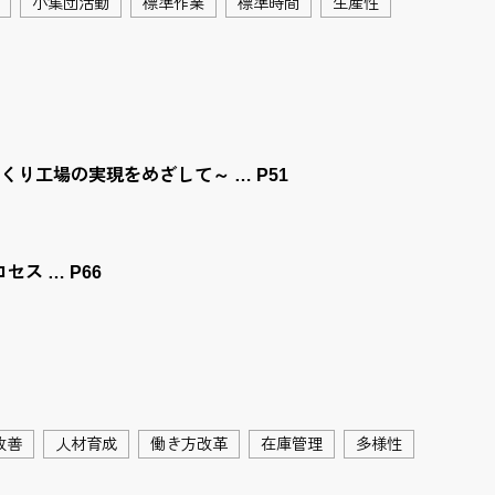
小集団活動
標準作業
標準時間
生産性
り工場の実現をめざして～ … P51
ス … P66
改善
人材育成
働き方改革
在庫管理
多様性