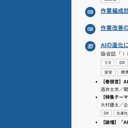
作業編成
作業改善
AIの進化
協会誌「Ｉ
５S
DX
安全
標
【巻頭言】A
酒井太市／関
【特集テーマ
大村鍾太／企
DX
生産性
【論壇】「AI