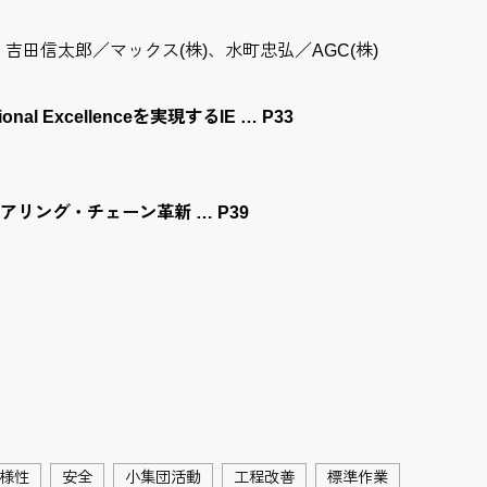
吉田信太郎／マックス(株)、水町忠弘／AGC(株)
onal Excellenceを実現するIE … P33
リング・チェーン革新 … P39
様性
安全
小集団活動
工程改善
標準作業