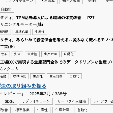
サプライチェーン
人材育成
働き方改革
多様性
安全
自動化
タディ】TPM活動導入による職場の体質改善 … P27
リエンタルモーター(株)
団活動
標準作業
生産性
タディ】あらためて設備保全を考える～澱みなく流れるモノづく
工業(株)
方改革
安全
生産性
生産計画
自動化
工場DXで実現する生産部門全体でのデータドリブンな生産プロセ
株)マクニカ
活動
標準時間
生産性
生産計画
自動化
解決の取り組みを探る
Ｅレビュー」
2025年3月 / 338号
SDGs
サプライチェーン
リードタイム短縮
レイアウト
程改善
標準作業
生産性
生産計画
自動化