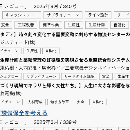
Ｅレビュー」
2025年9月 / 340号
キャッシュフロー
サプライチェーン
ライン設計
リード
安全
工程改善
標準作業
生産性
生産計画
自動化
タディ】時々刻々変化する需要変動に対応する物流センターの構築
ジスティード(株)
イチェーン
生産性
自動化
生産計画と業績管理の好循環を実現させる垂直統合型システム …
東佑樹・大西彩夏・廣沢柊平／三菱電機デジタルイノベーション
シュフロー
サプライチェーン
リードタイム短縮
安全
生産性
づくり現場でキラリと輝く女性たち」】人生に大きな影響を与えて
菱電機(株)
ライチェーン
人材育成
働き方改革
安全
自動化
て設備保全を考える
Ｅレビュー」
2025年6月 / 339号