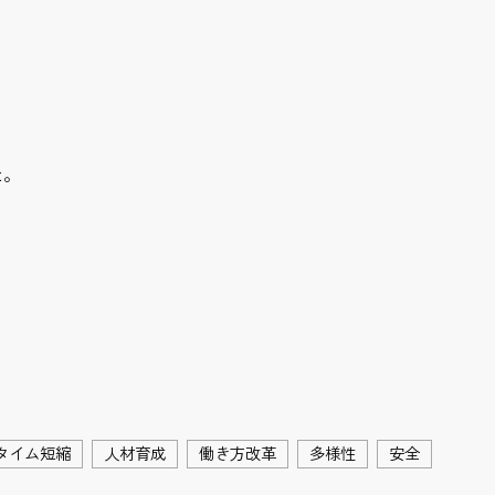
た。
タイム短縮
人材育成
働き方改革
多様性
安全