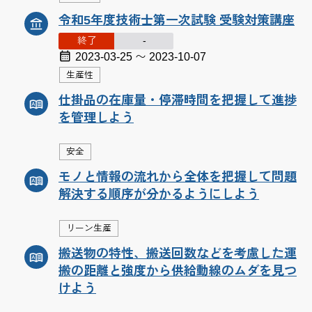
令和5年度技術士第一次試験 受験対策講座
終了
-
2023-03-25 〜 2023-10-07
生産性
仕掛品の在庫量・停滞時間を把握して進捗
を管理しよう
安全
モノと情報の流れから全体を把握して問題
解決する順序が分かるようにしよう
リーン生産
搬送物の特性、搬送回数などを考慮した運
搬の距離と強度から供給動線のムダを見つ
けよう