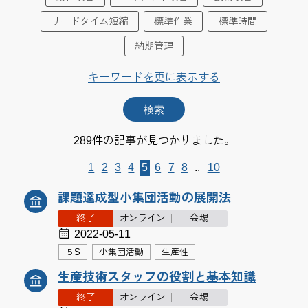
リードタイム短縮
標準作業
標準時間
納期管理
キーワードを更に表示する
289件の記事が見つかりました。
1
2
3
4
5
6
7
8
..
10
課題達成型小集団活動の展開法
終了
オンライン
会場
2022-05-11
５S
小集団活動
生産性
生産技術スタッフの役割と基本知識
終了
オンライン
会場