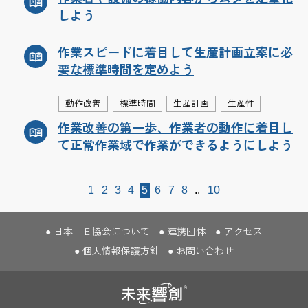
しよう
作業スピードに着目して生産計画立案に必
要な標準時間を定めよう
動作改善
標準時間
生産計画
生産性
作業改善の第一歩、作業者の動作に着目し
て正常作業域で作業ができるようにしよう
1
2
3
4
5
6
7
8
..
10
日本ＩＥ協会について
連携団体
アクセス
個人情報保護方針
お問い合わせ