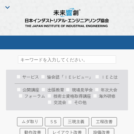
サービス
協会誌「ＩＥレビュー」
ＩＥとは
公開講座
出張教育
現場見学会
年次大会
フォーラム
技術士資格取得講座
海外研修
交流会
その他
ムダ取り
５S
三現主義
工程改善
動作改善
レイアウト改善
設備改善