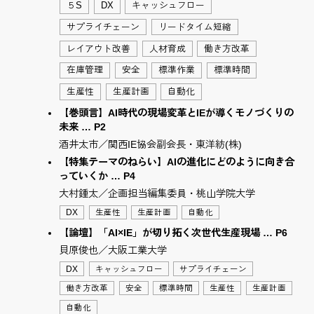
５S
DX
キャッシュフロー
サプライチェーン
リードタイム短縮
レイアウト改善
人材育成
働き方改革
在庫管理
安全
標準作業
標準時間
生産性
生産計画
自動化
【巻頭言】AI時代の現場変革とIEが導くモノづくりの
未来 … P2
酒井太市／関西IE協会副会長・東洋紡(株)
【特集テーマのねらい】AIの進化にどのように向き合
っていくか … P4
大村鍾太／企画担当編集委員・桃山学院大学
DX
生産性
生産計画
自動化
【論壇】「AI×IE」が切り拓く次世代生産現場 … P6
貝原俊也／大阪工業大学
DX
キャッシュフロー
サプライチェーン
働き方改革
安全
標準時間
生産性
生産計画
自動化