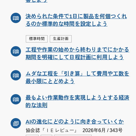
決められた条件で1日に製品を何個つくれ
るのか標準的な時間を設定しよう
標準時間
生産計画
工程や作業の始めから終わりまでにかかる
期間を明確にして日程計画に利用しよう
ムダな工程を「引き算」して費用や工数を
最小限にとどめよう
最もよい作業動作を実現しようとする経済
的な法則
AIの進化にどのように向き合っていくか
協会誌「ＩＥレビュー」
2026年6月 / 343号