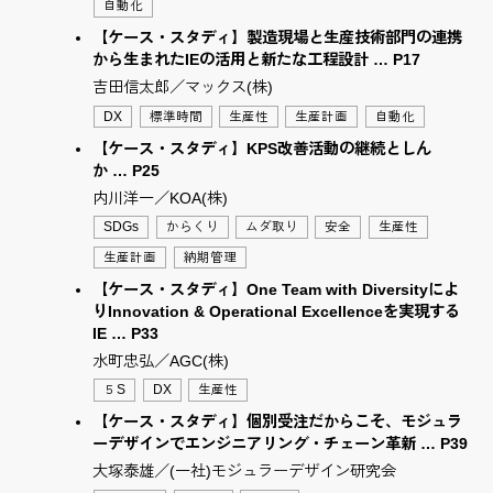
自動化
【ケース・スタディ】製造現場と生産技術部門の連携
から生まれたIEの活用と新たな工程設計 … P17
吉田信太郎／マックス(株)
DX
標準時間
生産性
生産計画
自動化
【ケース・スタディ】KPS改善活動の継続としん
か … P25
内川洋一／KOA(株)
SDGs
からくり
ムダ取り
安全
生産性
生産計画
納期管理
【ケース・スタディ】One Team with Diversityによ
りInnovation & Operational Excellenceを実現する
IE … P33
水町忠弘／AGC(株)
５S
DX
生産性
【ケース・スタディ】個別受注だからこそ、モジュラ
ーデザインでエンジニアリング・チェーン革新 … P39
大塚泰雄／(一社)モジュラーデザイン研究会