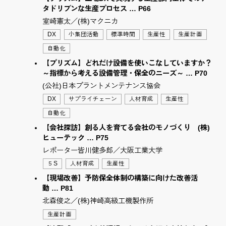
タドリブンな生産プロセス … P66
室崎憲太／(株)マクニカ
DX
小集団活動
標準時間
生産性
生産計画
自動化
【プリズム】どれだけ設備を使いこなしていますか？
～指標から考える設備管理・保全のニーズ～ … P70
(公社)日本プラントメンテナンス協会
DX
サプライチェーン
人材育成
生産性
自動化
【会社探訪】創る人を育てる会社のモノづくり (株)
ヒューテック … P75
レポーター皆川健多郎／大阪工業大学
５S
人材育成
生産性
【現場改善】予防保全体制の構築に向けた改善活
動 … P81
北森俊之／(株)神崎高級工機製作所
生産計画