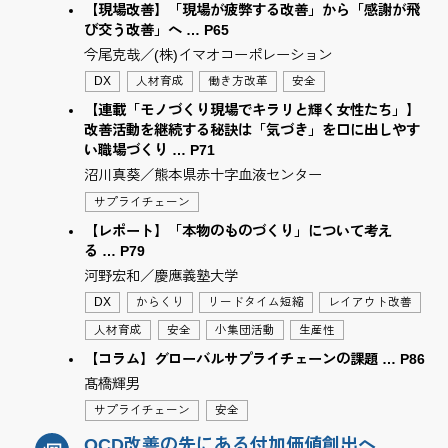
【現場改善】「現場が疲弊する改善」から「感謝が飛
び交う改善」へ … P65
今尾克哉／(株)イマオコーポレーション
DX
人材育成
働き方改革
安全
【連載「モノづくり現場でキラリと輝く女性たち」】
改善活動を継続する秘訣は「気づき」を口に出しやす
い職場づくり … P71
沼川真葵／熊本県赤十字血液センター
サプライチェーン
【レポート】「本物のものづくり」について考え
る … P79
河野宏和／慶應義塾大学
DX
からくり
リードタイム短縮
レイアウト改善
人材育成
安全
小集団活動
生産性
【コラム】グローバルサプライチェーンの課題 … P86
髙橋輝男
サプライチェーン
安全
QCD改善の先にある付加価値創出へ