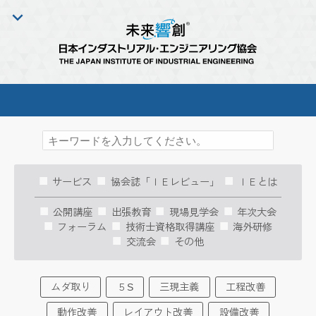
サービス
協会誌「ＩＥレビュー」
ＩＥとは
公開講座
出張教育
現場見学会
年次大会
フォーラム
技術士資格取得講座
海外研修
交流会
その他
ムダ取り
５S
三現主義
工程改善
動作改善
レイアウト改善
設備改善