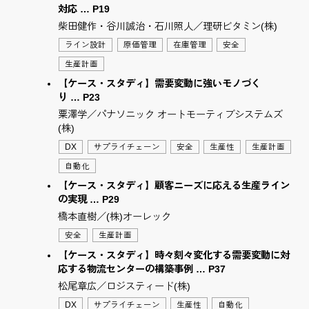
対応 … P19
柴田健作・谷川誠治・石川照人／理研ビタミン(株)
ライン設計
原価管理
在庫管理
安全
生産計画
【ケース・スタディ】需要変動に強いモノづく
り … P23
粟澤学／パナソニック オートモーティブシステムズ
(株)
DX
サプライチェーン
安全
生産性
生産計画
自動化
【ケース・スタディ】顧客ニーズに応える生産ライン
の実現 … P29
橋本直樹／(株)オーレック
安全
生産計画
【ケース・スタディ】時々刻々変化する需要変動に対
応する物流センターの構築事例 … P37
松尾章広／ロジスティード(株)
DX
サプライチェーン
生産性
自動化