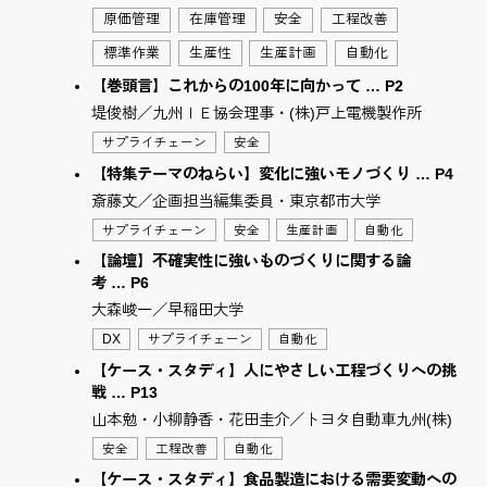
原価管理
在庫管理
安全
工程改善
標準作業
生産性
生産計画
自動化
【巻頭言】これからの100年に向かって … P2
堤俊樹／九州ＩＥ協会理事・(株)戸上電機製作所
サプライチェーン
安全
【特集テーマのねらい】変化に強いモノづくり … P4
斎藤文／企画担当編集委員・東京都市大学
サプライチェーン
安全
生産計画
自動化
【論壇】不確実性に強いものづくりに関する論
考 … P6
大森峻一／早稲田大学
DX
サプライチェーン
自動化
【ケース・スタディ】人にやさしい工程づくりへの挑
戦 … P13
山本勉・小柳静香・花田圭介／トヨタ自動車九州(株)
安全
工程改善
自動化
【ケース・スタディ】食品製造における需要変動への