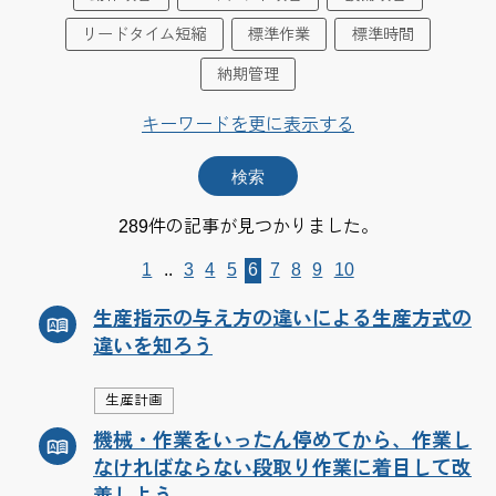
リードタイム短縮
標準作業
標準時間
納期管理
キーワードを更に表示する
289件の記事が見つかりました。
1
..
3
4
5
6
7
8
9
10
生産指示の与え方の違いによる生産方式の
違いを知ろう
生産計画
機械・作業をいったん停めてから、作業し
なければならない段取り作業に着目して改
善しよう