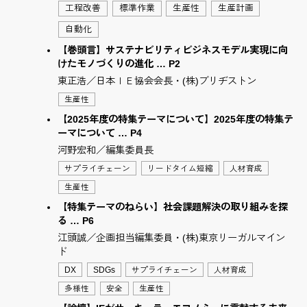
工程改善
標準作業
生産性
生産計画
自動化
【巻頭言】サステナビリティビジネスモデル実現に向
けたモノづくりの進化 … P2
東正浩／日本ＩＥ協会会長・(株)ブリヂストン
生産性
【2025年度の特集テーマについて】2025年度の特集テ
ーマについて … P4
河野宏和／編集委員長
サプライチェーン
リードタイム短縮
人材育成
生産性
【特集テーマのねらい】社会課題解決の取り組みを探
る … P6
江頭誠／企画担当編集委員・(株)東京リーガルマイン
ド
DX
SDGs
サプライチェーン
人材育成
多様性
安全
生産性