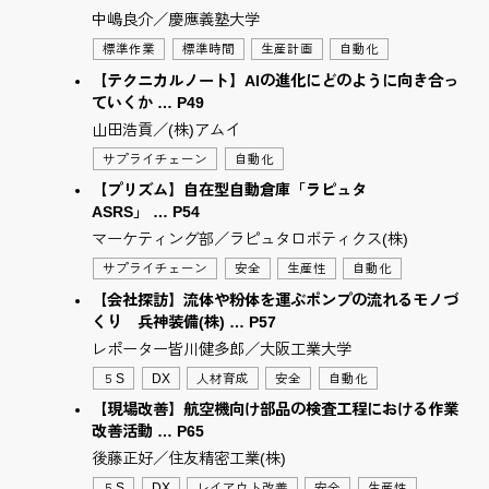
中嶋良介／慶應義塾大学
標準作業
標準時間
生産計画
自動化
【テクニカルノート】AIの進化にどのように向き合っ
ていくか … P49
山田浩貢／(株)アムイ
サプライチェーン
自動化
【プリズム】自在型自動倉庫「ラピュタ
ASRS」 … P54
マーケティング部／ラピュタロボティクス(株)
サプライチェーン
安全
生産性
自動化
【会社探訪】流体や粉体を運ぶポンプの流れるモノづ
くり 兵神装備(株) … P57
レポーター皆川健多郎／大阪工業大学
５S
DX
人材育成
安全
自動化
【現場改善】航空機向け部品の検査工程における作業
改善活動 … P65
後藤正好／住友精密工業(株)
５S
DX
レイアウト改善
安全
生産性