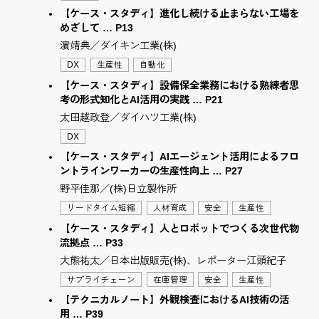
【ケース・スタディ】進化し続ける止まらない工場を
めざして … P13
濵靖典／ダイキン工業(株)
DX
生産性
自動化
【ケース・スタディ】設備保全業務における熟練者思
考の形式知化とAI活用の実践 … P21
太田越政登／ダイハツ工業(株)
DX
【ケース・スタディ】AIエージェント活用によるフロ
ントラインワーカーの生産性向上 … P27
野平佳那／(株)日立製作所
リードタイム短縮
人材育成
安全
生産性
【ケース・スタディ】人とロボットでつくる次世代物
流拠点 … P33
大熊祐太／日本出版販売(株)、レポーター江頭紀子
サプライチェーン
在庫管理
安全
生産性
【テクニカルノート】外観検査におけるAI技術の活
用 … P39