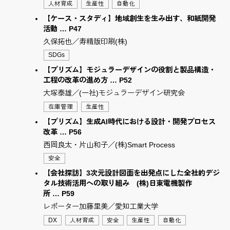
人材育成
生産性
自動化
【ケース・スタディ】地域創生を生み出す、和紙開発
活動 … P47
久保拓也／寿精版印刷(株)
SDGs
【プリズム】モジュラーデザインの役割と製品構造・
工程の改革の進め方 … P52
大塚泰雄／(一社)モジュラーデザイン研究会
在庫管理
生産性
【プリズム】生成AI時代における設計・開発プロセス
改革 … P56
西岡良太・片山和子／(株)Smart Process
安全
【会社探訪】3次元設計図面を出発点にした全社的デジ
タル技術活用への取り組み (株)日東電機製作
所 … P59
レポーター加藤里美／愛知工業大学
DX
人材育成
安全
生産性
自動化