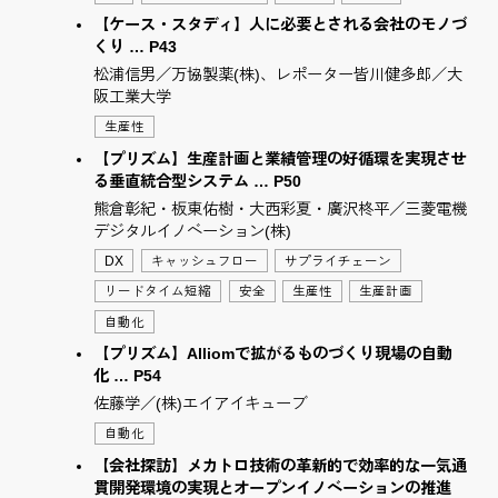
【ケース・スタディ】人に必要とされる会社のモノづ
くり … P43
松浦信男／万協製薬(株)、レポーター皆川健多郎／大
阪工業大学
生産性
【プリズム】生産計画と業績管理の好循環を実現させ
る垂直統合型システム … P50
熊倉彰紀・板東佑樹・大西彩夏・廣沢柊平／三菱電機
デジタルイノベーション(株)
DX
キャッシュフロー
サプライチェーン
リードタイム短縮
安全
生産性
生産計画
自動化
【プリズム】Alliomで拡がるものづくり現場の自動
化 … P54
佐藤学／(株)エイアイキューブ
自動化
【会社探訪】メカトロ技術の革新的で効率的な一気通
貫開発環境の実現とオープンイノベーションの推進