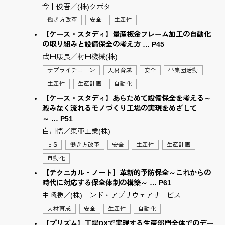
今中俊吾／(株)クボタ
働き方改革
安全
生産性
【ケース・スタディ】量産板金フレーム加工の自動化
の取り組みと設備保全の考え方 … P45
武田康良／村田機械(株)
サプライチェーン
人材育成
安全
小集団活動
生産性
生産計画
自動化
【ケース・スタディ】あらためて設備保全を考える～
澱みなく流れるモノづくり工場の実現をめざして
～ … P51
白川悟／東亜工業(株)
５S
働き方改革
安全
生産性
生産計画
自動化
【テクニカル・ノート】革新的予防保全～これからの
時代に対応する保全体制の構築～ … P61
中崎勝／(株)ロンド・アプリウェアサービス
人材育成
安全
生産性
自動化
【プリズム】工場DXで実現する生産部門全体でのデー