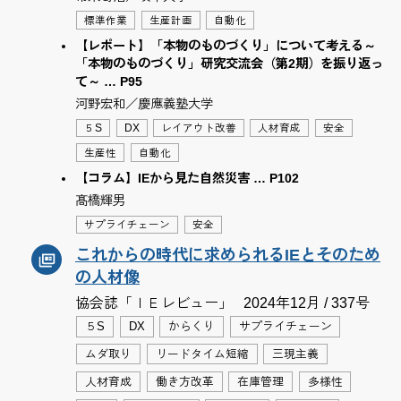
標準作業
生産計画
自動化
【レポート】「本物のものづくり」について考える～
「本物のものづくり」研究交流会（第2期）を振り返っ
て～ … P95
河野宏和／慶應義塾大学
５S
DX
レイアウト改善
人材育成
安全
生産性
自動化
【コラム】IEから見た自然災害 … P102
髙橋輝男
サプライチェーン
安全
これからの時代に求められるIEとそのため
の人材像
協会誌「ＩＥレビュー」
2024年12月 / 337号
５S
DX
からくり
サプライチェーン
ムダ取り
リードタイム短縮
三現主義
人材育成
働き方改革
在庫管理
多様性