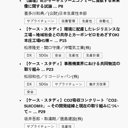
【論壇】IEがサーキュラーエコノミーに貢献する未来
像に関する試論 … P8
喜多川和典／(公財)日本生産性本部
サプライチェーン
在庫管理
生産性
自動化
【ケース・スタディ】環境に配慮したレジリエンスな
工場～地域社会との共存とカーボンゼロをめざすOKI
本庄工場H1棟～ … P15
松原隆史・関口守康／沖電気工業(株)
DX
SDGs
安全
生産性
生産計画
【ケース・スタディ】事務機業界における共同物流の
取り組み … P23
松田和也／リコージャパン(株)
DX
SDGs
サプライチェーン
働き方改革
安全
【ケース・スタディ】CO2吸収コンクリート「CO2-
SUICOM®」～その開発経緯と現在の取り組みについ
て～ … P29
坂井吾郎・取違剛／鹿島建設(株)
サプライチェーン
生産性