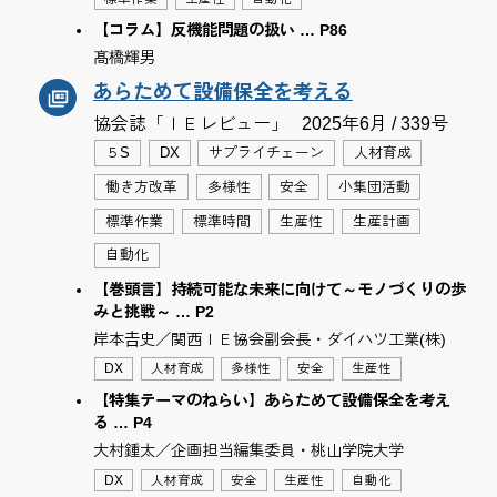
【コラム】反機能問題の扱い … P86
髙橋輝男
あらためて設備保全を考える
協会誌「ＩＥレビュー」
2025年6月 / 339号
５S
DX
サプライチェーン
人材育成
働き方改革
多様性
安全
小集団活動
標準作業
標準時間
生産性
生産計画
自動化
【巻頭言】持続可能な未来に向けて～モノづくりの歩
みと挑戦～ … P2
岸本𠮷史／関西ＩＥ協会副会長・ダイハツ工業(株)
DX
人材育成
多様性
安全
生産性
【特集テーマのねらい】あらためて設備保全を考え
る … P4
大村鍾太／企画担当編集委員・桃山学院大学
DX
人材育成
安全
生産性
自動化