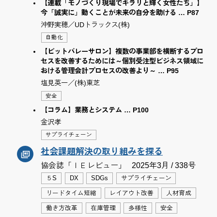
【連載「モノづくり現場でキラリと輝く女性たち」】
今「誠実に」動くことが未来の自分を助ける … P87
沖野実穂／UDトラックス(株)
自動化
【ビットバレーサロン】複数の事業部を横断するプロ
セスを改善するためには～個別受注型ビジネス領域に
おける管理会計プロセスの改善より～ … P95
塩見英一／(株)東芝
安全
【コラム】業務とシステム … P100
金沢孝
サプライチェーン
社会課題解決の取り組みを探る
協会誌「ＩＥレビュー」
2025年3月 / 338号
５S
DX
SDGs
サプライチェーン
リードタイム短縮
レイアウト改善
人材育成
働き方改革
在庫管理
多様性
安全