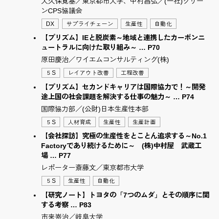
大久保寛基／東京都市大学、中村昌弘／(一社)グリー
ンCPS協議会
DX
サプライチェーン
生産性
自動化
【プリズム】IEと脱炭素～地域と連携したカーボンニ
ュートラルに向けた取り組み～ … P70
原田慶治／ワイエムコンサルティング(株)
５S
レイアウト改善
工程改善
【プリズム】セカンドキャリアは国際協力で！～開発
途上国の社会課題を解決する仕事の魅力～ … P74
国際協力部／(公財)日本生産性本部
５S
人材育成
生産性
生産計画
【会社探訪】究極の生産性をとことん追求する～No.1
Factoryであり続けるために～ (株)中村屋 武蔵工
場 … P77
レポーター斎藤文／東京都市大学
５S
生産性
自動化
【研究ノート】トヨタの「7つのムダ」とその順序に関
する考察 … P83
市来嵜治／岐阜大学