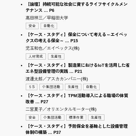
【論壇】持続可能な社会に資するライフサイクルメン
テナンス … P6
髙田祥三／早稲田大学
安全
自動化
【ケース・スタディ】保全について考える～エイベッ
クスの考える保全～ … P15
児玉和也／エイベックス(株)
人材育成
生産性
【ケース・スタディ】製造業におけるIoTを活用した省
エネ型設備管理の実践 … P21
渡邊太郎／アスカカンパニー(株)
５S
小集団活動
生産性
自動化
【ケース・スタディ】TPM活動導入による職場の体質
改善 … P27
二宮夏子／オリエンタルモーター(株)
安全
小集団活動
標準作業
生産性
【ケース・スタディ】予防保全を基軸とした設備管理
体制の構築 … P37