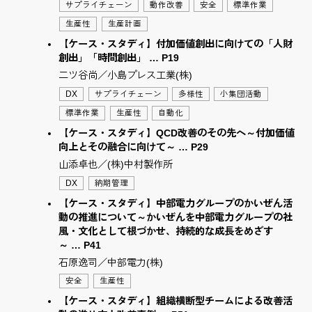
サプライチェーン
動作改善
安全
標準作業
生産性
生産計画
【ケース・スタディ】付加価値創出に向けての「人財
創出」「時間創出」 … P19
二ツ谷尚／小島プレス工業(株)
DX
サプライチェーン
多様性
小集団活動
標準作業
生産性
自動化
【ケース・スタディ】QCD改善のその先へ～付加価値
向上とその融合に向けて～ … P29
山添卓也／(株)中村製作所
DX
納期管理
【ケース・スタディ】中部電力グループのかいぜん活
動の推進について～かいぜんを中部電力グループの社
風・文化として根づかせ、持続的な成長をめざす
～ … P41
石原逸司／中部電力(株)
安全
生産性
【ケース・スタディ】組織横断型チームによる改善活