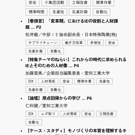
安全
小集団活動
工程改善
標準作業
標準時間
生産性
生産計画
自動化
【巻頭言】「変革期」におけるIEの役割と人財課
題 … P2
松井徹／中部ＩＥ協会副会長・日本特殊陶業(株)
サプライチェーン
働き方改革
多様性
安全
生産計画
自動化
【特集テーマのねらい】これからの時代に求められる
IEとそのための人材像 … P4
加藤里美／企画担当編集委員・愛知工業大学
DX
人材育成
安全
標準作業
生産性
生産計画
自動化
【論壇】原点回帰からの学び … P6
仁科健／愛知工業大学
DX
ムダ取り
人材育成
安全
工程改善
自動化
【ケース・スタディ】モノづくりの本質を理解するキ