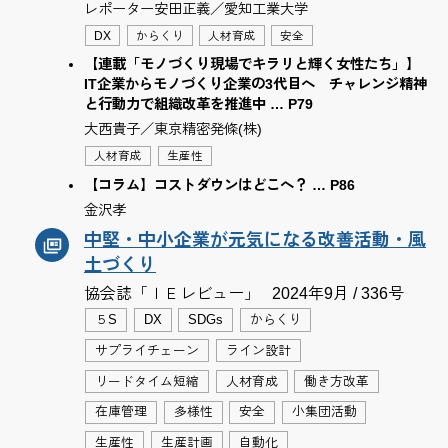
レポーター安田正義／愛知工業大学
DX
からくり
人材育成
安全
【連載「モノづくり現場でキラリと輝く女性たち」】
IT企業からモノづくり企業の3代目へ チャレンジ精神
と行動力で組織改革を推進中 … P79
大西貴子／東京精密発條(株)
人材育成
生産性
【コラム】コストダウンはどこへ？ … P86
金沢孝
中堅・中小企業が元気になる改善活動・風
土づくり
協会誌「ＩＥレビュー」
2024年9月 / 336号
５S
DX
SDGs
からくり
サプライチェーン
ライン設計
リードタイム短縮
人材育成
働き方改革
在庫管理
多様性
安全
小集団活動
生産性
生産計画
自動化