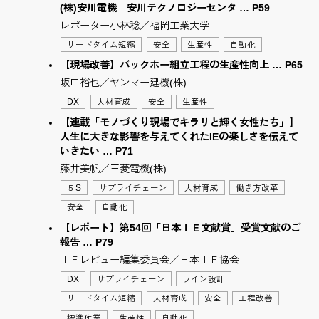
(株)安川電機 安川テクノロジーセンタ … P59
レポーター小林稔／福岡工業大学
リードタイム短縮
安全
生産性
自動化
【現場改善】バックホー組立工程の生産性向上 … P65
坂口裕也／ヤンマー建機(株)
DX
人材育成
安全
生産性
【連載「モノづくり現場でキラリと輝く女性たち」】
人生に大きな影響を与えてくれたIEの楽しさを伝えて
いきたい … P71
藤井美帆／三菱電機(株)
５S
サプライチェーン
人材育成
働き方改革
安全
自動化
【レポート】第54回「日本ＩＥ文献賞」受賞文献のご
報告 … P79
ＩＥレビュー編集委員会／日本ＩＥ協会
DX
サプライチェーン
ライン設計
リードタイム短縮
人材育成
安全
工程改善
標準作業
生産性
自動化