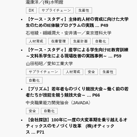
瀧康洋／(株)水明館
DX
サプライチェーン
生産性
【ケース・スタディ】主体的人材の育成に向けた大学
生のためのIE体験プログラムの実践 … P49
石垣綾・纐纈潤大・安井清一／東京理科大学
人材育成
在庫管理
生産計画
自動化
【ケース・スタディ】産学による学生向けIE教育訓練
～文科系学生による現場改善の実践事例～ … P59
山田裕昭／愛知工業大学
サプライチェーン
人材育成
安全
生産性
自動化
【プリズム】若年者ものづくり競技大会～働く前の若
者たちが技能を競う競技大会～ … P66
中央職業能力開発協会（JAVADA）
安全
自動化
【会社探訪】100年に一度の大変革期を乗り越えるオ
ティックスのモノづくり改革 (株)オティック
ス … P71