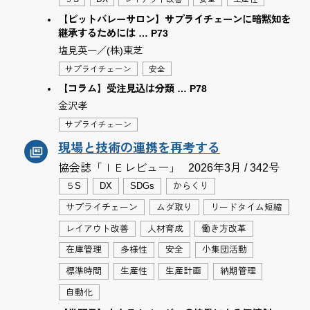
【ビットバレーサロン】サプライチェーンに暗黙知を
継承するためには … P73
塩見英一／(株)東芝
サプライチェーン
安全
【コラム】受注見込は分類 … P78
金沢孝
サプライチェーン
現場と技術の連携を再考する
協会誌「ＩＥレビュー」
2026年3月 / 342号
５S
DX
SDGs
からくり
サプライチェーン
ムダ取り
リードタイム短縮
レイアウト改善
人材育成
働き方改革
在庫管理
多様性
安全
小集団活動
標準時間
生産性
生産計画
納期管理
自動化