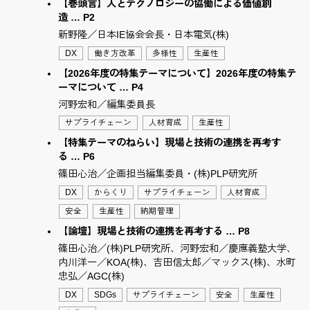
【巻頭言】人とテクノロジーの協働による価値創
造 … P2
新野隆／日本IE協会会長・日本電気(株)
DX
働き方改革
多様性
生産性
【2026年度の特集テーマについて】2026年度の特集テ
ーマについて … P4
河野宏和／編集委員長
サプライチェーン
人材育成
生産性
【特集テーマのねらい】現場と技術の連携を再考す
る … P6
篠田心治／企画担当編集委員・(株)PLP研究所
DX
からくり
サプライチェーン
人材育成
安全
生産性
納期管理
【論壇】現場と技術の連携を再考する … P8
篠田心治／(株)PLP研究所、河野宏和／慶應義塾大学、
内川洋一／KOA(株)、吉田信太郎／マックス(株)、水町
忠弘／AGC(株)
DX
SDGs
サプライチェーン
安全
生産性