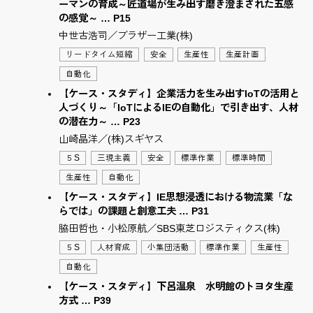
ーマンの育成～匠道場が生み出す磨き澄まされた五感
の感覚～ … P15
中世古浩司／ブラザー工業(株)
リードタイム短縮
安全
生産性
生産計画
自動化
【ケース・スタディ】企業活力を生み出すIoTの活用と
人づくり～「IoTによるIEの自動化」で引き出す、人材
の潜在力～ … P23
山崎晶洋／(株)スギヤス
５S
三現主義
安全
標準作業
標準時間
生産性
自動化
【ケース・スタディ】IE思想浸透における物流業「な
らでは」の課題と創意工夫 … P31
脇田哲也・小松原航／SBS東芝ロジスティクス(株)
５S
人材育成
小集団活動
標準作業
生産性
自動化
【ケース・スタディ】下呂温泉 水明館のトヨタ生産
方式 … P39