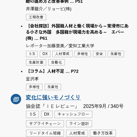
動の進め方と改善事例 … P51
井澤龍介／リョービ(株)
工程改善
【会社探訪】外国籍人材と働く現場から～常滑市にあ
る小さな外国 多国籍が現場力を高める～ エバー
(株) … P61
レポーター加藤里美／愛知工業大学
５S
DX
人材育成
多様性
安全
生産性
生産計画
自動化
【コラム】人材不足 … P72
金沢孝
多様性
生産性
変化に強いモノづくり
協会誌「ＩＥレビュー」
2025年9月 / 340号
５S
DX
キャッシュフロー
サプライチェーン
ライン設計
リードタイム短縮
人材育成
働き方改革