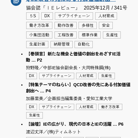
協会誌「ＩＥレビュー」
2025年12月 / 341号
５S
DX
サプライチェーン
人材育成
働き方改革
動作改善
多様性
安全
小集団活動
工程改善
標準作業
生産性
生産計画
納期管理
自動化
【巻頭言】新たな機会と価値の創出をめざすIE活
動 … P2
狩野隆／中部IE協会副会長・大同特殊鋼(株)
DX
サプライチェーン
人材育成
生産性
【特集テーマのねらい】QCD改善の先にある付加価値
創出へ … P4
加藤里美／企画担当編集委員・愛知工業大学
DX
サプライチェーン
人材育成
働き方改革
生産性
【論壇】IEの広がり、現代の日本とIEの活躍 … P6
渡辺丈洋／(株)ティムネット