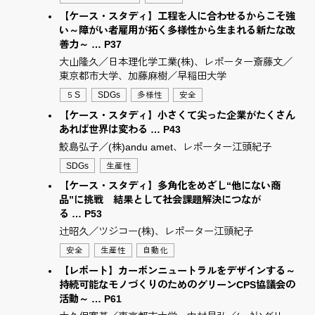
【ケース・スタディ】工程を人に合わせるからこそ強
い～障がい者雇用が拓く多様性から生まれる新たな改
善力～ … P37
大山隆久／日本理化学工業(株)、レポーター斎藤文／
東京都市大学、加藤麻樹／早稲田大学
５S
SDGs
多様性
安全
【ケース・スタディ】小さくて尖った企業がたくさん
あれば世界は変わる … P43
鮫島弘子／(株)andu amet、レポーター江頭紀子
SDGs
生産性
【ケース・スタディ】多角化をめざし“他にない商
品”に挑戦 結果として社会課題解決につなが
る … P53
辻󠄀昭久／ツジコー(株)、レポーター江頭紀子
安全
生産性
自動化
【レポート】カーボンニュートラルをデザインする～
持続可能なモノづくりのためのグリーンCPS協議会の
活動～ … P61