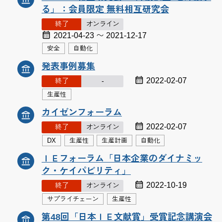
る」：会員限定 無料相互研究会
終了
オンライン
2021-04-23 〜 2021-12-17
安全
自動化
発表事例募集
2022-02-07
終了
-
生産性
カイゼンフォーラム
2022-02-07
終了
オンライン
DX
生産性
生産計画
自動化
ＩＥフォーラム「日本企業のダイナミッ
ク・ケイパビリティ」
2022-10-19
終了
オンライン
サプライチェーン
生産性
第48回「日本ＩＥ文献賞」受賞記念講演会