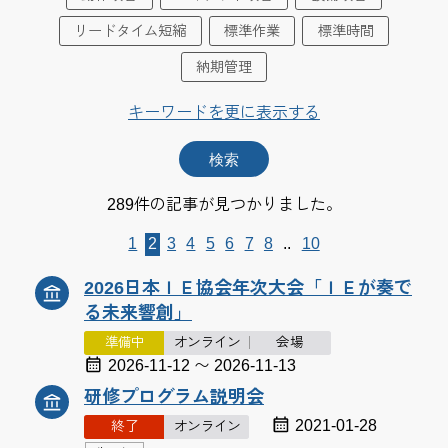
リードタイム短縮
標準作業
標準時間
納期管理
キーワードを更に表示する
289件の記事が見つかりました。
1
2
3
4
5
6
7
8
..
10
2026日本ＩＥ協会年次大会「ＩＥが奏で
る未来響創」
準備中
オンライン
会場
2026-11-12 〜 2026-11-13
研修プログラム説明会
2021-01-28
終了
オンライン