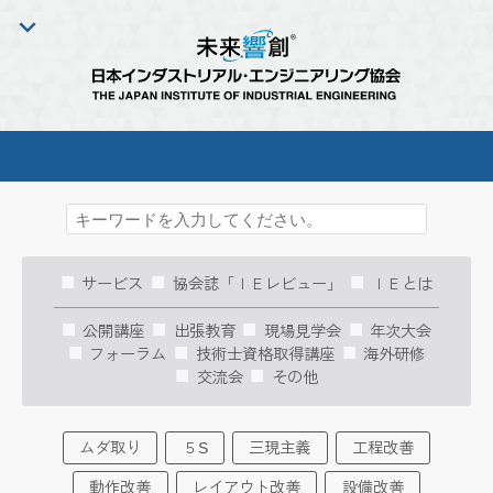
サービス
協会誌「ＩＥレビュー」
ＩＥとは
公開講座
出張教育
現場見学会
年次大会
フォーラム
技術士資格取得講座
海外研修
交流会
その他
ムダ取り
５S
三現主義
工程改善
動作改善
レイアウト改善
設備改善