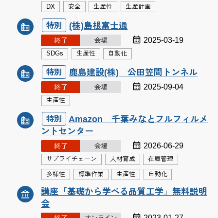
DX
安全
生産性
生産計画
(株)島根富士通
特別
2025-03-19
終了
会場
SDGs
生産性
自動化
鹿島建設(株) 公田笠間トンネル
特別
2025-09-04
終了
会場
生産性
Amazon 千葉みなとフルフィルメ
特別
ントセンター
2026-06-29
終了
会場
サプライチェーン
人材育成
在庫管理
多様性
標準作業
生産性
自動化
講座「基礎から学べる品質工学」無料説明
会
2023-01-27