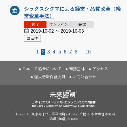
シックスシグマによる経営・品質改革（経
営変革手法）
終了
オンライン
会場
2019-10-02 〜 2019-10-03
生産性
1
2
3
4
5
6
7
8
..
10
日本ＩＥ協会について
連携団体
アクセス
個人情報保護方針
お問い合わせ
〒102-8643 東京都千代田区平河町2-13-12
(公財)日本生産性本部内
Mail: jiie@j-ie.com