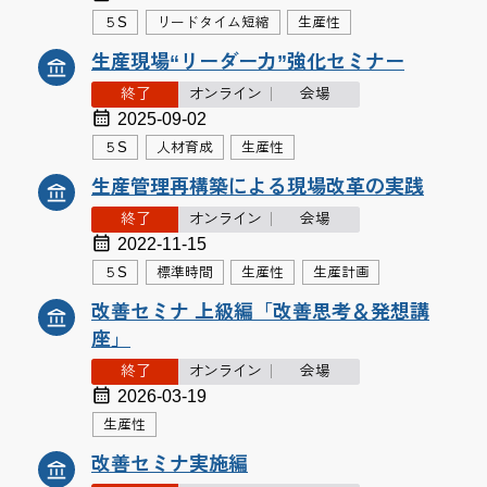
５S
リードタイム短縮
生産性
生産現場“リーダー力”強化セミナー
終了
オンライン
会場
2025-09-02
５S
人材育成
生産性
生産管理再構築による現場改革の実践
終了
オンライン
会場
2022-11-15
５S
標準時間
生産性
生産計画
改善セミナ 上級編「改善思考＆発想講
座」
終了
オンライン
会場
2026-03-19
生産性
改善セミナ実施編