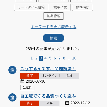
リードタイム短縮
標準作業
標準時間
納期管理
キーワードを更に表示する
289件の記事が見つかりました。
1
2
3
4
5
6
7
8
..
10
こうするんです、問題解決！
終了
オンライン
会場
2026-07-30
生産性
自工程で守る品質つくり込み
2022-12-12
終了
会場