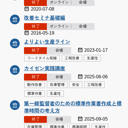
終了
オンライン
会場
2020-07-08
改善セミナ基礎編
終了
オンライン
会場
2016-05-19
よりよい生産ライン
2023-01-17
終了
会場
リードタイム短縮
工程改善
生産性
カイゼン実践講座
2025-06-06
終了
会場
動作改善
在庫管理
安全
工程改善
標準作業
生産性
第一線監督者のための標準作業書作成と標
準時間の考え方
2025-09-05
終了
会場
在庫管理
標準作業
標準時間
生産性