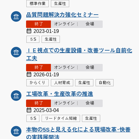
標準作業
生産性
品質問題解決力強化セミナー
終了
オンライン
会場
2023-01-19
５S
生産性
ＩＥ視点での生産設備・改善ツール自前化
工夫
終了
オンライン
会場
2026-01-19
からくり
人材育成
生産性
自動化
工場改革・生産改革の推進
終了
オンライン
会場
2025-03-04
５S
リードタイム短縮
生産性
本物の5Sと見える化による現場改革･快善
の実践展開法