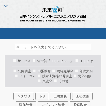
サービス
協会誌「ＩＥレビュー」
ＩＥとは
公開講座
出張教育
現場見学会
年次大会
フォーラム
技術士資格取得講座
海外研修
交流会
その他
ムダ取り
５S
三現主義
工程改善
動作改善
レイアウト改善
設備改善