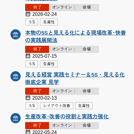
終了
オンライン
会場
2026-02-24
５S
生産性
本物の5Sと見える化による現場改革･快善
の実践展開法
終了
オンライン
会場
2025-07-15
５S
生産性
見える経営 実践セミナー＆5S・見える化
徹底企業 見学
終了
オンライン
会場
2020-02-13
５S
レイアウト改善
生産性
生産改革･改善の役割と実践力強化
終了
オンライン
会場
2022-05-24