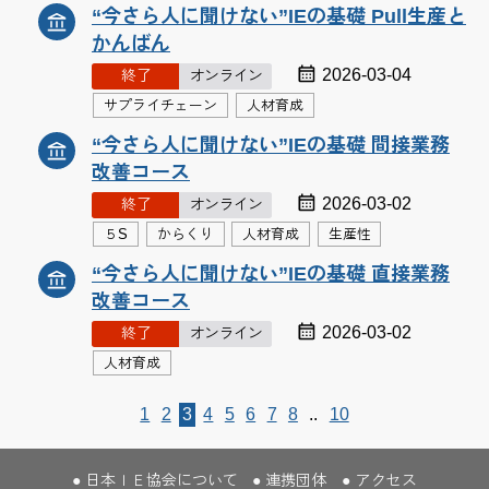
“今さら人に聞けない”IEの基礎 Pull生産と
かんばん
2026-03-04
終了
オンライン
サプライチェーン
人材育成
“今さら人に聞けない”IEの基礎 間接業務
改善コース
2026-03-02
終了
オンライン
５S
からくり
人材育成
生産性
“今さら人に聞けない”IEの基礎 直接業務
改善コース
2026-03-02
終了
オンライン
人材育成
1
2
3
4
5
6
7
8
..
10
日本ＩＥ協会について
連携団体
アクセス