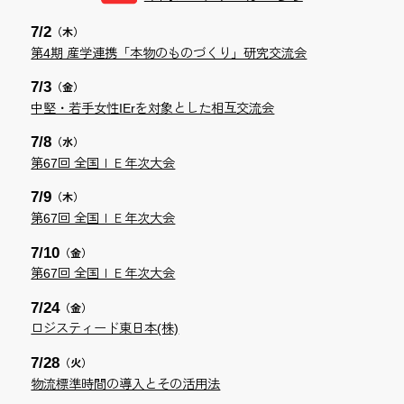
7/
2
（木）
第4期 産学連携「本物のものづくり」研究交流会
7/
3
（金）
中堅・若手女性IErを対象とした相互交流会
7/
8
（水）
第67回 全国ＩＥ年次大会
7/
9
（木）
第67回 全国ＩＥ年次大会
7/
10
（金）
第67回 全国ＩＥ年次大会
7/
24
（金）
ロジスティード東日本(株)
7/
28
（火）
物流標準時間の導入とその活用法