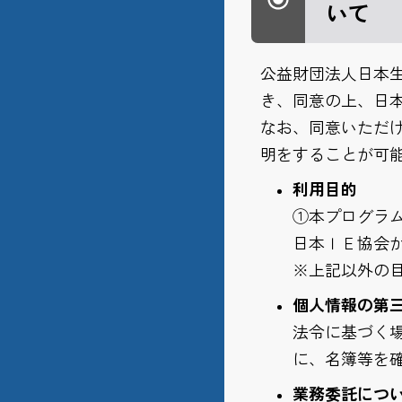
いて
公益財団法人日本
き、同意の上、日
なお、同意いただ
明をすることが可
利用目的
①本プログラ
日本ＩＥ協会
※上記以外の
個人情報の第
法令に基づく
に、名簿等を
業務委託につ