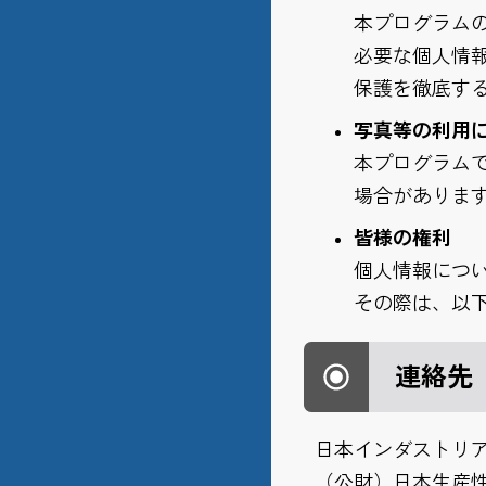
本プログラム
必要な個人情
保護を徹底す
写真等の利用
本プログラム
場合がありま
皆様の権利
個人情報につ
その際は、以
連絡先
日本インダストリアル・
（公財）日本生産性