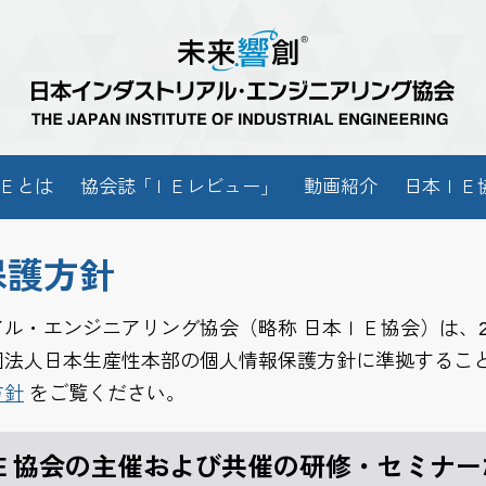
Ｅとは
協会
誌「
ＩＥレビュー
」
動画紹介
日本ＩＥ
保護方針
ル・エンジニアリング協会（略称 日本ＩＥ協会）は、2
団法人日本生産性本部の個人情報保護方針に準拠するこ
方針
をご覧ください。
Ｅ協会の主催および共催の研修・セミナー