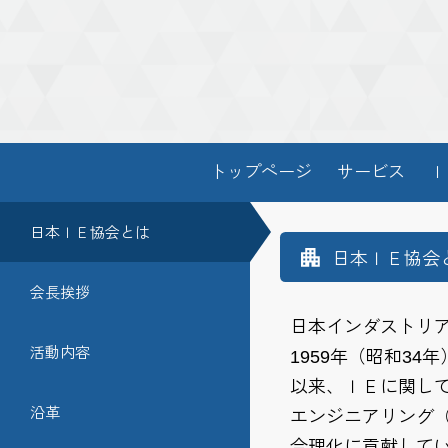
トップページ
サービス
Ｉ
日本ＩＥ協会とは
日本ＩＥ協会
会長挨拶
日本インダストリ
活動内容
1959年（昭和3
以来、ＩＥに関し
沿革
エンジニアリング
合理化に貢献して