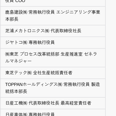
役員 COO
鹿島建設㈱ 常務執行役員 エンジニアリング事業
本部長
芝浦メカトロニクス㈱ 代表取締役社長
ジヤトコ㈱ 専務執行役員
㈱東芝 プロセス改革統括部 生産推進室 ゼネラ
ルマネジャー
東芝テック㈱ 全社生産統括責任者
TOPPANホールディングス㈱ 常務執行役員 製造
統括本部長
日産工機㈱ 代表取締役社長 最高経営責任者
日産車体㈱ 専務執行役員