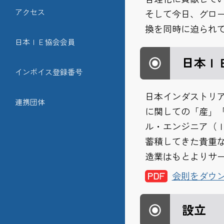
アクセス
そして今日、グロ
換を同時に迫られ
日本ＩＥ協会会員
日本Ｉ
インボイス登録番号
日本インダストリ
連携団体
に関しての「産」
ル・エンジニア（
蓄積してきた貴重
造業はもとよりサ
会則をダウ
設立