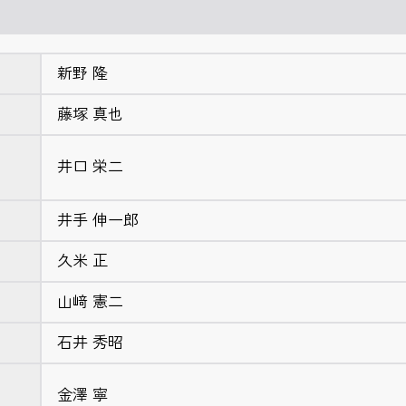
新野 隆
藤塚 真也
井口 栄二
井手 伸一郎
久米 正
山﨑 憲二
石井 秀昭
金澤 寧