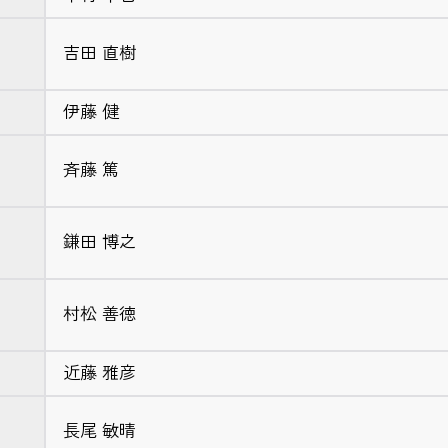
吉田 直樹
伊藤 健
斉藤 篤
鎌田 博之
村松 善徳
近藤 雅彦
長尾 敏晴