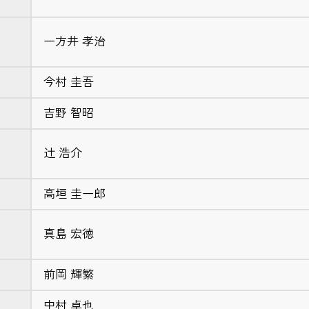
一方井 孝治
今村 圭吾
吉野 智昭
辻 浩介
高垣 圭一郎
真島 宏徳
前岡 輝繁
中村 卓也