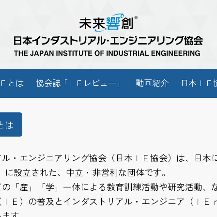
Ｅとは
協会
誌「
ＩＥレビュー
」
動画紹介
日本ＩＥ
とは
アル・エンジニアリング協会（日本ＩＥ協会）は、日本
4年）に設立された、中立・非営利な団体です。
ての「産」「学」一体による教育訓練活動や研究活動、
（ＩＥ）の普及とインダストリアル・エンジニア（ＩＥ
います。