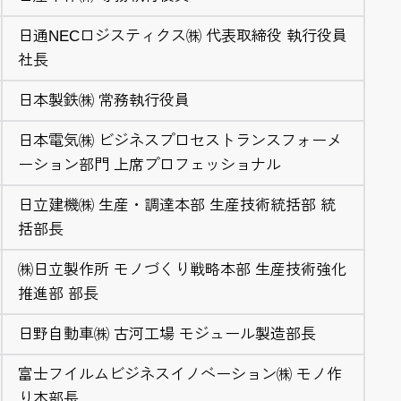
日通NECロジスティクス㈱ 代表取締役 執行役員
社長
日本製鉄㈱ 常務執行役員
日本電気㈱ ビジネスプロセストランスフォーメ
ーション部門 上席プロフェッショナル
日立建機㈱ 生産・調達本部 生産技術統括部 統
括部長
㈱日立製作所 モノづくり戦略本部 生産技術強化
推進部 部長
日野自動車㈱ 古河工場 モジュール製造部長
富士フイルムビジネスイノベーション㈱ モノ作
り本部長