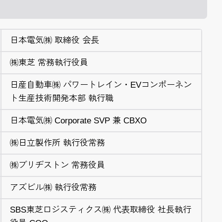
日本電気㈱ 取締役 会長
㈱東芝 常務執行役員
日産自動車㈱ パワートレイン・EVコンポーネン
ト生産技術開発本部 執行職
日本電気㈱ Corporate SVP 兼 CBXO
㈱日立製作所 執行役常務
㈱ブリヂストン 常務役員
アズビル㈱ 執行役常務
SBS東芝ロジスティクス㈱ 代表取締役 社長執行