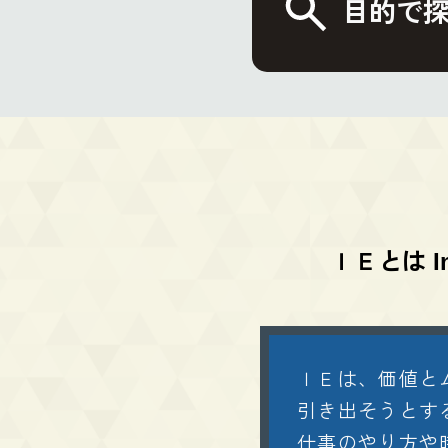
目的で
ＩＥとは
I
ＩＥは、価値と
引き出そうとす
仕事のやり方や