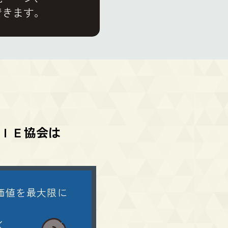
できます。
ＩＥ協会は
価値を最大限に
。
く