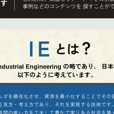
探す
事例などのコンテンツを
探すことが
Ｉ
Ｅ
？
とは
ndustrial Engineering の略であり、
日本
以下のように考えています。
ムダを顕在化させ、資源を最小化することでその
る見方・考え方であり、それを実現する技術です
時間の使い方を工夫して豊かで実りある社会を築