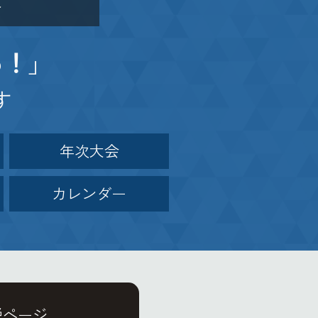
介
」
る！
す
年次大会
カレンダー
説ページ、