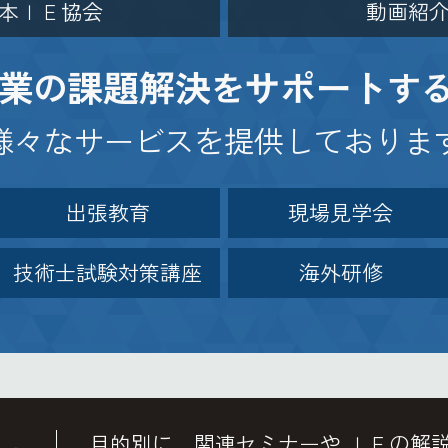
本ＩＥ協会
動画紹
業
課題解決
サポート
の
を
す
様々なサービスを提供しておりま
出張教育
現場見学会
技術士試験対策講座
海外研修
目的別に、関連セミナーや
ＩＥの解