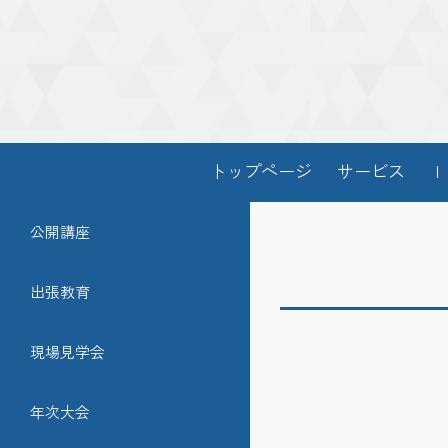
トップページ
サービス
Ｉ
公開講座
出張教育
現場見学会
年次大会