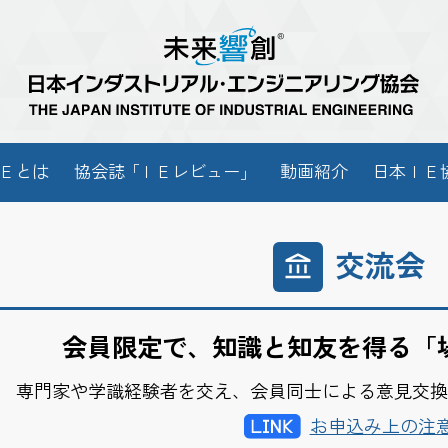
Ｅとは
協会
誌「
ＩＥレビュー
」
動画紹介
日本ＩＥ
交流会
会員限定で、
知識と知友を得る
「
専門家や
学識経験者を
交え、
会員同士に
よる
意見交換
お申込み上の注