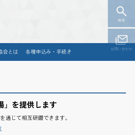
検索
お問い合わせ
協会とは
各種申込み・手続き
場」を
提供します
を
通じて
相互研鑽
できます。
意