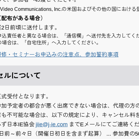
m Video Communications, Inc.の米国およびその他の国
（配布がある場合）
催2日前頃に送付します。
申込責任者と異なる場合は、「通信欄」へ送付先を入力してく
の場合は、「自宅住所」へ入力してください。
研修・セミナーお申込みの注意点、参加誓約事項
セルについて
正式受付となります。
参加予定者の都合が悪く出席できない場合は、代理の方
席も不可能な場合は、以下の規定により、キャンセル料
ず日本IE協会
jiie@j-ie.com
までEメールにてご連絡く
日前～前々日（開催日初日を含まず起算） ... 参加費の5