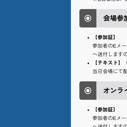
会場参
【参加証】
参加者のEメ
へ送付します
【テキスト】
当日会場にて
オンラ
【参加証】
参加者のEメ
へ送付します