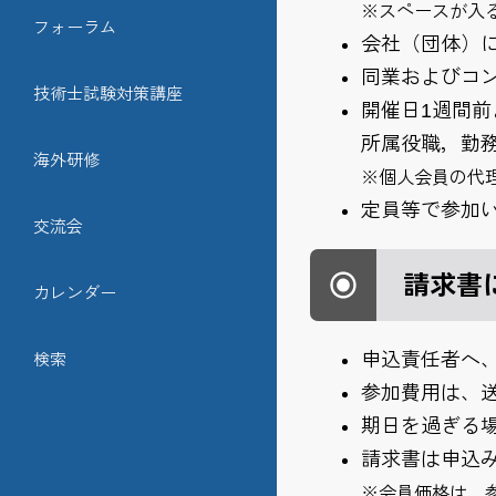
※スペースが入
フォーラム
会社（団体）
同業およびコ
技術士試験対策講座
開催日1週間
所属役職，勤
海外研修
※個人会員の代
定員等で参加
交流会
請求書
カレンダー
申込責任者へ
検索
参加費用は、送金
期日を過ぎる場合
請求書は申込
※会員価格は、