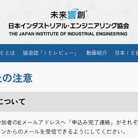
Ｅとは
協会
誌「
ＩＥレビュー
」
動画紹介
日本ＩＥ
上の注意
について
加者のEメールアドレスへ「申込み完了連絡」がそれぞれ
ドメインからのメールを受信できるようにしてください。