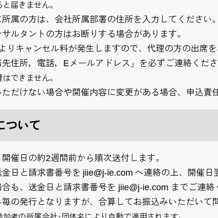
ると届きません。
に所属の方は、会社所属部署の住所を入力してください
ンサルタントの方はお断りする場合があります。
前よりキャンセル料が発生しますので、代理の方の出席
務先住所，電話，Eメールアドレス」を必ずご連絡くだ
理はできません。
いただけない場合や開催内容に変更がある場合、申込責
について
、開催日の約2週間前から順次送付します。
日と請求書番号を jiie@j-ie.com へ連絡の上、
も、送金日と請求書番号を jiie@j-ie.com までご連
み毎の発行となりますが、合算してお振込みいただいて
参加者の所属会社･団体名により自動で適用されます。