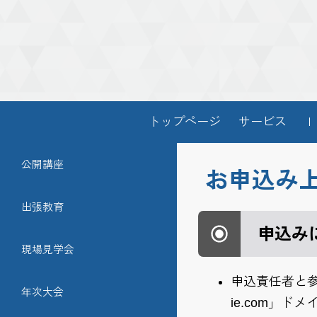
トップページ
サービス
Ｉ
公開講座
お申込み
出張教育
申込み
現場見学会
申込責任者と参
年次大会
ie.com」