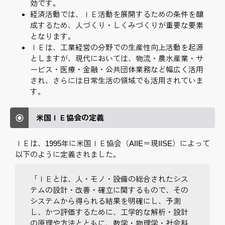
効です。
経済活動では、ＩＥ活動を展開するための条件を醸
成するため、人づくり・しくみづくりが重要な要素
となります。
ＩＥは、工業経営の分野での生産性向上活動を起源
としますが、現代においては、物流・農水産業・サ
ービス・医療・金融・公共団体業務など幅広く活用
され、さらには日常生活の領域でも活用されていま
す。
米国ＩＥ協会の定義
ＩＥは、1995年に米国ＩＥ協会（AIIE＝現IISE）によって
以下のように定義されました。
「ＩＥとは、人・モノ・設備の総合されたシス
テムの設計・改善・確立に関するもので、その
システムから得られる結果を明確にし、予測
し、かつ評価するために、工学的な解析・設計
の原理や方法とともに、数学・物理学・社会科