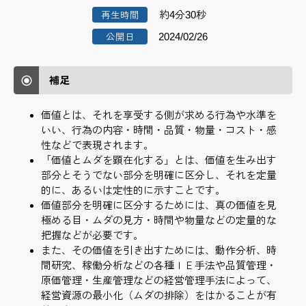
約4分30秒
再生時間
2024/02/26
公開日
補足
価値とは、それを享受する側が求める行為や水準を
いい、行為の内容・時間・品質・物量・コスト・感
性などで表現されます。
「価値とムダを顕在化する」とは、価値を生み出す
部分とそうでない部分を明確に区分し、それを定量
的に、あるいは定性的に示すことです。
価値部分を明確に区分するためには、真の価値を見
極める目・ムダの見方・時間や物量などの定量的な
把握などが必要です。
また、その価値を引き出すためには、動作分析、時
間研究、稼働分析などの各種ＩＥ手法や品質管理・
原価管理・生産管理などの経営管理手法によって、
経営資源の最小化（ムダの排除）をはかることが有