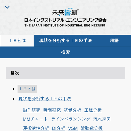
ＩＥとは
現状を分析するＩＥの手法
用語
検索
目次
ＩＥとは
現状を分析するＩＥの手法
動作研究
時間研究
稼働分析
工程分析
MMチャート
ラインバランシング
流れ線図
運搬活性分析
DI分析
VSM
流動数分析