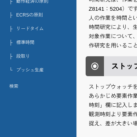
├
動作経済の原則
Z8141：5204）で
├
ECRSの原則
人の作業を時間と
時間研究により、
├
リードタイム
対象作業について
├
標準時間
作研究を用いるこ
├
段取り
ストッ
└
プッシュ生産
検索
ストップウォッチ
あらかじめ要素作
時刻」欄に記入し
観測時刻より要素
捉え、差が大きい