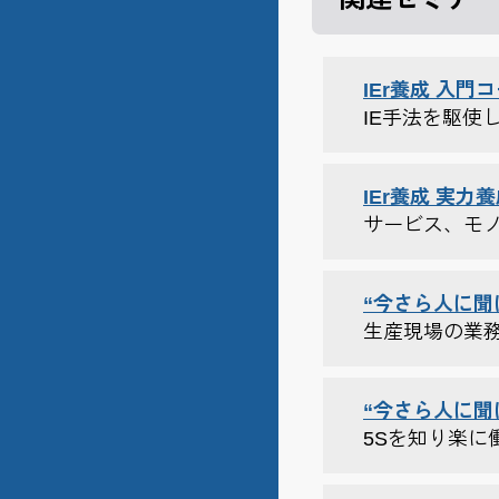
IEr養成 入門
IE手法を駆
IEr養成 実力
サービス、モ
“今さら人に聞
生産現場の業
“今さら人に聞
5Sを知り楽