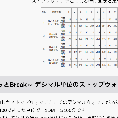
ストップウォッチ法による時間測定と集
っとBreak～ デシマル単位のストップウ
適したストップウォッチとしてのデシマルウォッチがあ
00で割った単位で、1DM＝1/100分です。