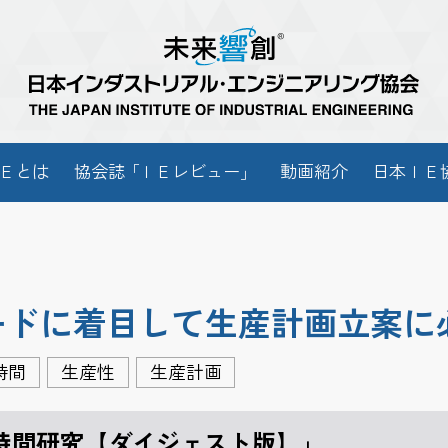
Ｅとは
協会
誌「
ＩＥレビュー
」
動画紹介
日本ＩＥ
ードに着目して生産計画立案に
時間
生産性
生産計画
時間研究【ダイジェスト版】」