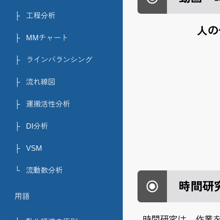
├
工程分析
人の
├
MMチャート
├
ラインバランシング
├
流れ線図
├
運搬活性分析
├
DI分析
├
VSM
└
流動数分析
時間研
用語
時間研究は、作業を