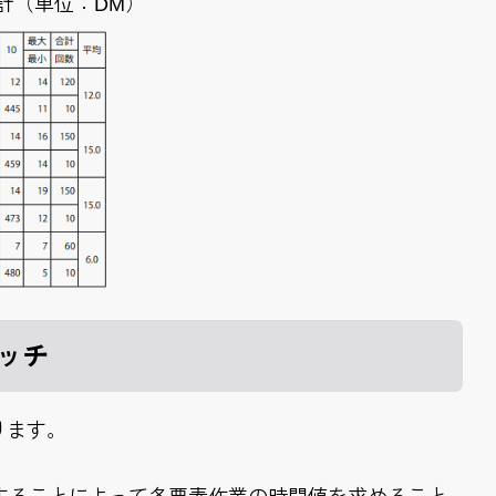
計（単位：DM）
ォッチ
ります。