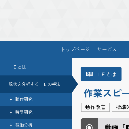
トップページ
サービス
Ｉ
ＩＥとは
ＩＥとは
現状を分析するＩＥの手法
作業スピ
├
動作研究
動作改善
標準
├
時間研究
├
稼働分析
動画「