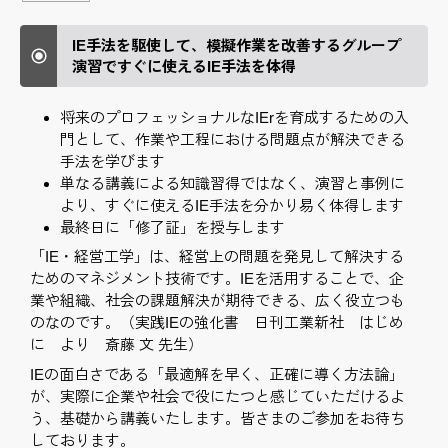
IE手法を駆使して、模擬作業を改善するグループ
演習ですぐに使えるIE手法を体得
将来のプロフェッショナルなIErを育成するための入
門として、作業や工程における問題点が解決できる
手法を学びます
単なる講義による知識習得ではなく、演習と事例に
より、すぐに使えるIE手法を分かり易く体得します
最終日に「修了証」を授与します
「IE・経営工学」は、経営上の問題を発見して解決する
ためのマネジメント技術です。IEを活用することで、企
業や組織、社会の課題解決が期待できる、広く役立つも
のなのです。（実践IEの強化書 日刊工業新社 はじめ
に より 斎藤 文 先生）
IEの面白さである「最適解を早く、正確に導く方法論」
が、実際に企業や社会で役にたつと感じていただけるよ
う、基礎から講義いたします。皆さまのご参加をお待ち
しております。