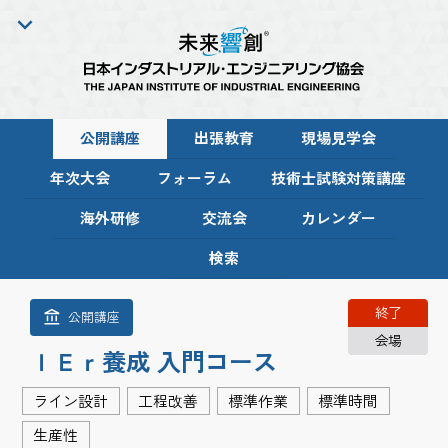
公開講座
出張教育
現場見学会
年次大会
フォーラム
技術士試験対策講座
海外研修
交流会
カレンダー
検索
終了
公開講座
会場
ＩＥｒ養成 入門コース
ライン設計
工程改善
標準作業
標準時間
生産性