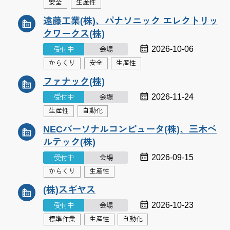
安全
生産性
遠藤工業(株)、パナソニック エレクトリッ
クワークス(株)
2026-10-06
受付中
会場
からくり
安全
生産性
ファナック(株)
2026-11-24
受付中
会場
生産性
自動化
NECパーソナルコンピュータ(株)、三木ベ
ルテック(株)
2026-09-15
受付中
会場
からくり
生産性
(株)スギヤス
2026-10-23
受付中
会場
標準作業
生産性
自動化