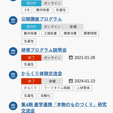
受付中
オンライン
５S
動作改善
生産性
公開講座プログラム
受付中
オンライン
会場
動作改善
工程改善
標準作業
標準時間
生産性
研修プログラム説明会
2021-01-28
終了
オンライン
生産性
からくり体験交流会
2024-01-23
終了
会場
からくり
リードタイム短縮
人材育成
生産性
自動化
第4期 産学連携「本物のものづくり」研究
交流会