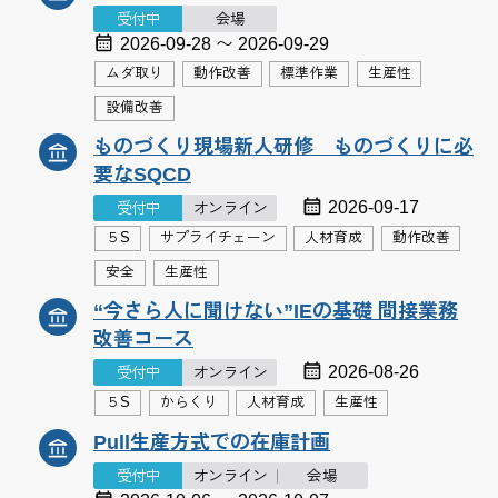
受付中
会場
2026-09-28 〜 2026-09-29
ムダ取り
動作改善
標準作業
生産性
設備改善
ものづくり現場新人研修 ものづくりに必
要なSQCD
2026-09-17
受付中
オンライン
５S
サプライチェーン
人材育成
動作改善
安全
生産性
“今さら人に聞けない”IEの基礎 間接業務
改善コース
2026-08-26
受付中
オンライン
５S
からくり
人材育成
生産性
Pull生産方式での在庫計画
受付中
オンライン
会場