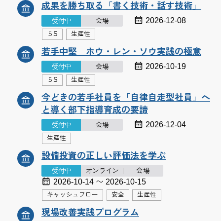
成果を勝ち取る「書く技術・話す技術」
2026-12-08
受付中
会場
５S
生産性
若手中堅 ホウ・レン・ソウ実践の極意
2026-10-19
受付中
会場
５S
生産性
今どきの若手社員を「自律自走型社員」へ
と導く部下指導育成の要諦
2026-12-04
受付中
会場
生産性
設備投資の正しい評価法を学ぶ
受付中
オンライン
会場
2026-10-14 〜 2026-10-15
キャッシュフロー
安全
生産性
現場改善実践プログラム