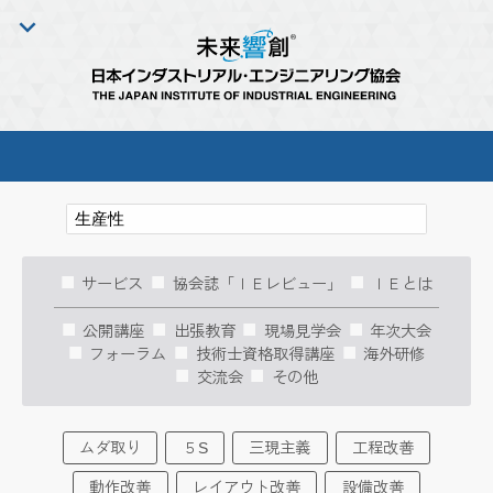
サービス
協会誌「ＩＥレビュー」
ＩＥとは
公開講座
出張教育
現場見学会
年次大会
フォーラム
技術士資格取得講座
海外研修
交流会
その他
ムダ取り
５S
三現主義
工程改善
動作改善
レイアウト改善
設備改善