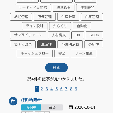
リードタイム短縮
標準作業
標準時間
納期管理
原価管理
生産計画
在庫管理
ライン設計
からくり
自動化
サプライチェーン
人材育成
DX
SDGs
働き方改革
生産性
小集団活動
多様性
キャッシュフロー
安全
リーン生産
254件の記事が見つかりました。
1
2
3
4
5
6
7
8
9
(株)崎陽軒
2026-10-14
受付中
会場