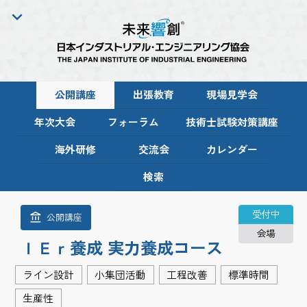
公開講座
出張教育
現場見学会
年次大会
フォーラム
技術士試験対策講座
海外研修
交流会
カレンダー
検索
受付中
公開講座
会場
ＩＥｒ養成 実力養成コース
ライン設計
小集団活動
工程改善
標準時間
生産性