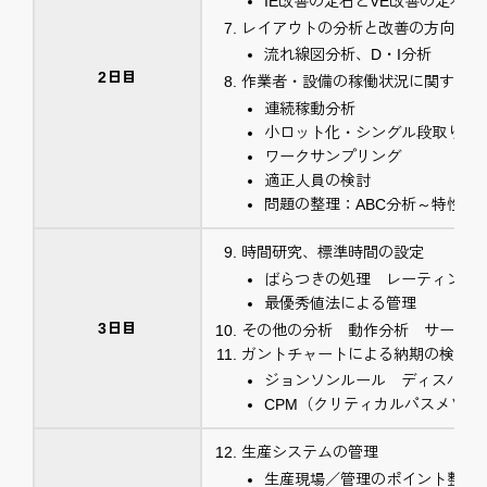
IE改善の定石とVE改善の定石
レイアウトの分析と改善の方向
流れ線図分析、D・I分析
2日目
作業者・設備の稼働状況に関する分
連続稼動分析
小ロット化・シングル段取りの
ワークサンプリング
適正人員の検討
問題の整理：ABC分析～特性要
時間研究、標準時間の設定
ばらつきの処理 レーティング
最優秀値法による管理
3日目
その他の分析 動作分析 サーブリ
ガントチャートによる納期の検討
ジョンソンルール ディスパッ
CPM（クリティカルパスメソッ
生産システムの管理
生産現場／管理のポイント整理