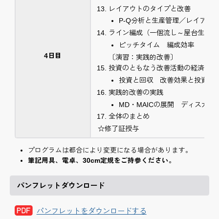
レイアウトのタイプと改善
P-Q分析と生産管理／レイアウ
ライン編成（一個流し～屋台生産方
ピッチタイム 編成効率
4日目
〔演習：実践的改善〕
投資のともなう改善活動の経済性評
投資と回収 改善効果と投資
実践的改善の実践
MD・MAICの展開 ディスカッ
全体のまとめ
☆修了証授与
プログラムは都合により変更になる場合があります。
筆記用具、電卓、30cm定規をご持参ください。
パンフレットダウンロード
パンフレットをダウンロードする