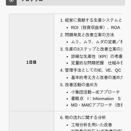
経営に貢献する生産システムとは
ROI（投資収益率）、ROA（
問題発見と改善立案の方法
ムリ、ムラ、ムダの定義／発見
生産の3ステップと改善立案の方法
詳細な生産性（KPI）の考慮
1日目
定量的な問題把握 仕組みを用
管理手法としてのIE、VE、QC
基本的考え方と改善の進め方
改善活動の進め方
小集団活動～IEアプローチ
着眼点 I：Information S：Syst
MD・MAICアプローチ（改善活
物の流れに関する分析
工程分析を用いた改善