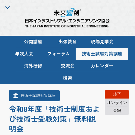
公開講座
出張教育
現場見学会
年次大会
フォーラム
技術士試験対策講座
海外研修
交流会
カレンダー
検索
終了
技術士試験対策講座
オンライン
令和8年度「技術士制度およ
会場
び技術士受験対策」無料説
明会