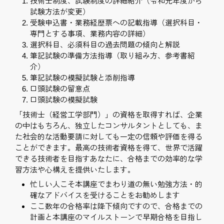
技術士制度、試験制度の詳細紹介（令和元年度から
試験方法が変更）
受験申込書・業務経歴票への記載指導（選択科目・
専門とする事項、業務内容の詳細）
選択科目、必須科目の過去問題の傾向と解説
筆記試験の準備方法指導（取り組み方、参考書紹
介）
筆記試験の模擬試験と添削指導
口頭試験の留意点
口頭試験の模擬試験
「技術士（経営工学部門）」の資格を取得すれば、企業
の中はもちろん、独立したコンサルタントとしても、ま
た社会的な活動要請に対しても一定の信頼や評価を得る
ことができます。最高の技術者資格を得て、世界で活躍
できる技術者を目指すあなたに、合格までの効率的な学
習方法や心構えを提供いたします。
忙しい人こそ本講座でまわり道の無い勉強方法・的
確なアドバイスを受けることをお勧めします
ここ数年の合格率は降下傾向ですので、合格までの
計画と本講座のマイルストーンで早期合格を目指し