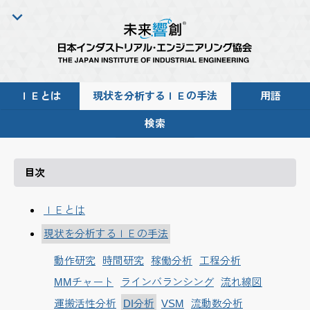
ＩＥとは
現状を分析するＩＥの手法
用語
検索
目次
ＩＥとは
現状を分析するＩＥの手法
動作研究
時間研究
稼働分析
工程分析
MMチャート
ラインバランシング
流れ線図
運搬活性分析
DI分析
VSM
流動数分析