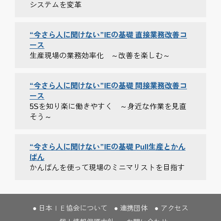
システムを変革
“今さら人に聞けない”IEの基礎 直接業務改善コ
ース
生産現場の業務効率化 ～改善を楽しむ～
“今さら人に聞けない”IEの基礎 間接業務改善コ
ース
5Sを知り楽に働きやすく ～身近な作業を見直
そう～
“今さら人に聞けない”IEの基礎 Pull生産とかん
ばん
かんばんを使って現場のミニマリストを目指す
日本ＩＥ協会について
連携団体
アクセス