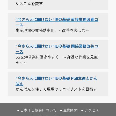
システムを変革
“今さら人に聞けない”IEの基礎 直接業務改善コ
ース
生産現場の業務効率化 ～改善を楽しむ～
“今さら人に聞けない”IEの基礎 間接業務改善コ
ース
5Sを知り楽に働きやすく ～身近な作業を見直
そう～
“今さら人に聞けない”IEの基礎 Pull生産とかん
ばん
かんばんを使って現場のミニマリストを目指す
日本ＩＥ協会について
連携団体
アクセス