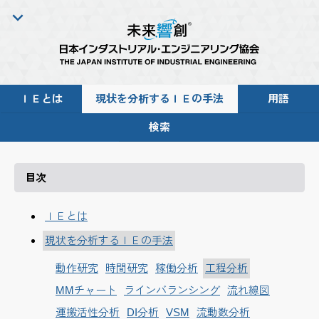
ＩＥとは
現状を分析するＩＥの手法
用語
検索
目次
ＩＥとは
現状を分析するＩＥの手法
動作研究
時間研究
稼働分析
工程分析
MMチャート
ラインバランシング
流れ線図
運搬活性分析
DI分析
VSM
流動数分析