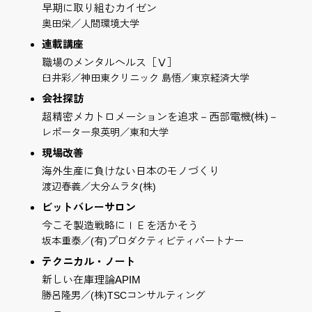
早期に取り組むカイゼン
奥田栄／人間環境大学
連載講座
職場のメンタルヘルス［Ⅴ］
臼井彩／神田東クリニック 島悟／東京経済大学
会社探訪
超精密メカトロメーションを追求－西部電機(株)－
レポーター泉英明／東和大学
現場改善
海外生産に負けない日本のモノづくり
渡辺春義／大分ムラタ(株)
ビットバレーサロン
今こそ製造戦略にＩＥを活かそう
坂本重泰／(有)プロダクティビティパートナー
テクニカル・ノート
新しい在庫理論APIM
勝呂隆男／(株)TSCコンサルティング