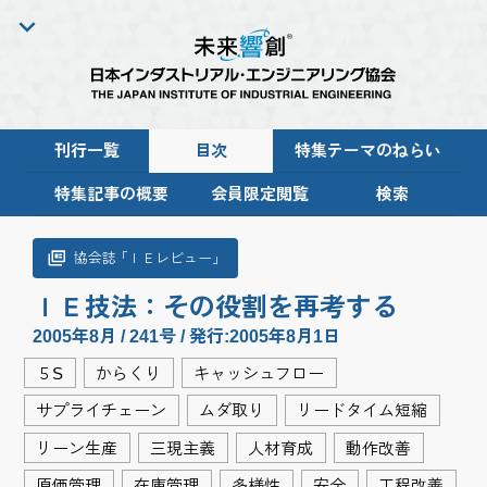
刊行一覧
目次
特集テーマのねらい
特集記事の概要
会員限定閲覧
検索
協会
誌「
ＩＥレビュー
」
ＩＥ技法：その役割を再考する
2005年8月 / 241号 / 発行:2005年8月1日
５S
からくり
キャッシュフロー
サプライチェーン
ムダ取り
リードタイム短縮
リーン生産
三現主義
人材育成
動作改善
原価管理
在庫管理
多様性
安全
工程改善