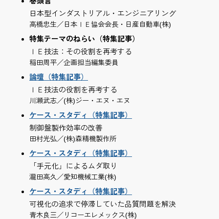
巻頭言
日本型インダストリアル・エンジニアリング
高橋忠生／日本ＩＥ協会会長・日産自動車(株)
特集テーマのねらい（特集記事）
ＩＥ技法：その役割を再考する
稲田周平／企画担当編集委員
論壇（特集記事）
ＩＥ技法の役割を再考する
川瀬武志／(株)ジー・エヌ・エヌ
ケース・スタディ（特集記事）
制御盤製作効率の改善
田村光弘／(株)森精機製作所
ケース・スタディ（特集記事）
「手元化」によるムダ取り
瀧田高久／愛知機械工業(株)
ケース・スタディ（特集記事）
可視化の追求で停滞していた品質問題を解決
青木良三／リコーエレメックス(株)