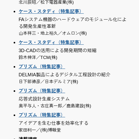
北川辰昭／松下電器産業(株)
ケース・スタディ（特集記事）
FAシステム機器のハードウェアのモジュール化によ
る開発生産性革新
山本祥三・地上裕久／オムロン(株)
ケース・スタディ（特集記事）
3D-CADの活用による開発期間の短縮
鈴木伸洋／TCM(株)
プリズム（特集記事）
DELMIA製品によるデジタル工程設計の紹介
日下部徳彦／日本デルミア(株)
プリズム（特集記事）
応答式設計生産システム
奥平与人・古庄真一郎／鹿島建設(株)
プリズム（特集記事）
アイデアを生む仕事を効率化する
家田利一／(株)博報堂