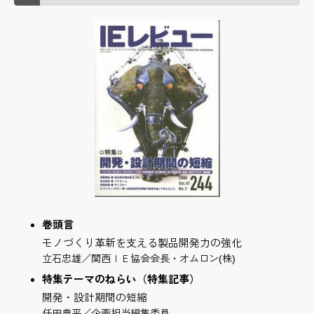
巻頭言
モノづくり革新を支える製品開発力の強化
立石忠雄／関西ＩＥ協会会長・オムロン(株)
特集テーマのねらい（特集記事）
開発・設計期間の短縮
任田典平／企画担当編集委員