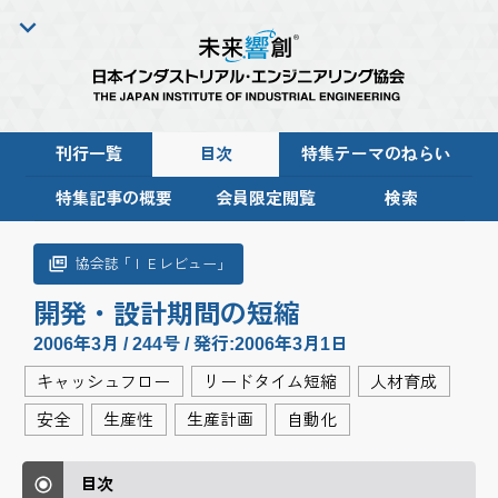
刊行一覧
目次
特集テーマのねらい
特集記事の概要
会員限定閲覧
検索
協会
誌「
ＩＥレビュー
」
開発・設計期間の短縮
2006年3月 / 244号 / 発行:2006年3月1日
キャッシュフロー
リードタイム短縮
人材育成
安全
生産性
生産計画
自動化
目次