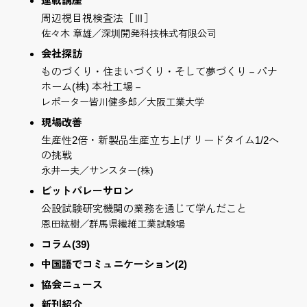
連載講座
周辺視目視検査法［Ⅲ］
佐々木 章雄／深圳開発科技株式有限公司
会社探訪
ものづくり・住まいづくり・そして夢づくり－パナ
ホーム(株) 本社工場－
レポーター皆川健多郎／大阪工業大学
現場改善
生産性2倍・新製品生産立ち上げ リードタイム1/2へ
の挑戦
永井一夫／サンスター(株)
ビットバレーサロン
公設試験研究機関の業務を通じて学んだこと
恩田紘樹／群馬県繊維工業試験場
コラム(39)
中国語でコミュニケーション(2)
協会ニュース
新刊紹介