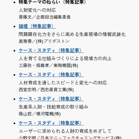
特集テーマのねらい（特集記事）
人財変化への対応
斎藤文／企画担当編集委員
論壇（特集記事）
問題顕在化力をさらに高める生産現場の情報武装化
奥雅春／(株)ブリヂストン
ケース・スタディ（特集記事）
人を育てる仕組みづくりによる現場力の向上
工藤弥・畑義孝／東陶機器(株)
ケース・スタディ（特集記事）
人材育成を通したスピードと変化への対応
西室忠明／西忠産資工業(株)
ケース・スタディ（特集記事）
生産系人財・技能育成の取り組み
蔭山哲／横河電機(株)
ケース・スタディ（特集記事）
ユーザーに求められる人財の育成をめざして
小野文明／日本マニュファクチャリングサービス(株)