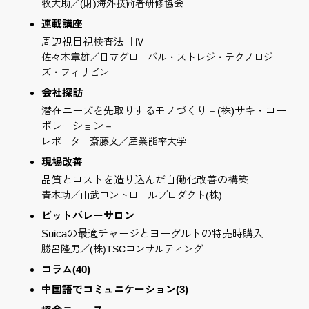
牧大助／(財)海外技術者研修協会
連載講座
周辺視目視検査法［Ⅳ］
佐々木章雄／日立グローバル・ストレジ・テクノロジー
ズ・フィリピン
会社探訪
潜在ニーズを先取りするモノづくり－(株)サキ・コー
ポレーション－
レポーター斎藤文／産業能率大学
現場改善
品質とコストを造り込んだ自働化改善の構築
青木功／山武コントロールプロダクト(株)
ビットバレーサロン
Suicaの最適チャージとヨーグルトの特売時購入
勝呂隆男／(株)TSCコンサルティング
コラム(40)
中国語でコミュニケーション(3)