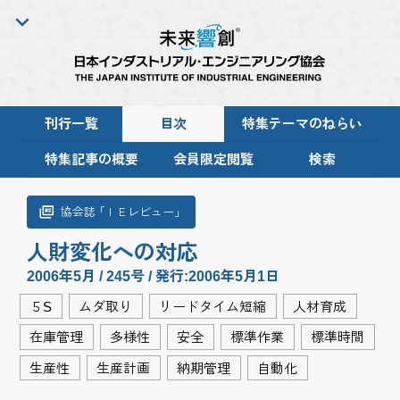
刊行一覧
目次
特集テーマのねらい
特集記事の概要
会員限定閲覧
検索
協会
誌「
ＩＥレビュー
」
人財変化への対応
2006年5月 / 245号 / 発行:2006年5月1日
５S
ムダ取り
リードタイム短縮
人材育成
在庫管理
多様性
安全
標準作業
標準時間
生産性
生産計画
納期管理
自動化