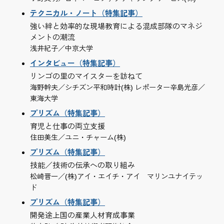
テクニカル・ノート（特集記事）
強い絆と効率的な現場教育による混成部隊のマネジ
メントの潮流
浅井紀子／中京大学
インタビュー（特集記事）
リンゴの里のマイスターを訪ねて
海野幹夫／シチズン平和時計(株) レポーター辛島光彦／
東海大学
プリズム（特集記事）
育児と仕事の両立支援
住田美生／ユニ・チャーム(株)
プリズム（特集記事）
技能／技術の伝承への取り組み
松崎晋一／(株)アイ・エイチ・アイ マリンユナイテッ
ド
プリズム（特集記事）
開発途上国の産業人材育成事業