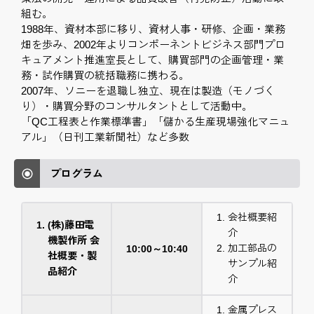
組む。
1988年、資材本部に移り、資材人事・研修、企画・業務
畑を歩み、2002年よりコンポーネントビジネス部門プロ
キュアメント推進室長として、購買部門の企画管理・業
務・試作購買の統括職務に携わる。
2007年、ソニーを退職し独立、現在は製造（モノづく
り）・購買分野のコンサルタントとして活動中。
「QC工程表と作業標準書」「儲かる生産現場強化マニュ
アル」（日刊工業新聞社）など多数
プログラム
会社概要紹
(株)藤田電
介
機製作所 会
加工部品の
10:00～10:40
社概要・製
サンプル紹
品紹介
介
金属プレス