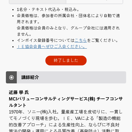
1名分・テキスト代込み・税込み。
会員価格は、参加者の所属会社・団体名により自動で適
用されます。
会員価格は会員のみとなり、グループ会社には適用され
ません。
インボイス登録番号については
こちら
をご覧ください。
ＩＥ協会会員へぜひご入会ください。
終了しました
講師紹介
近藤 學 氏
MCIバリューコンサルティングサービス(株) チーフコンサ
ルタント
1970年、ソニー(株)入社。量産産工場を皮切りに、一貫し
てモノづくり現場を歩む。ＩＥ、VAによる「製造の機能
的改善アプローチ」による生産性向上、ならびに不良対
策法の開発・運用による品質改善（再発防止）活動に取