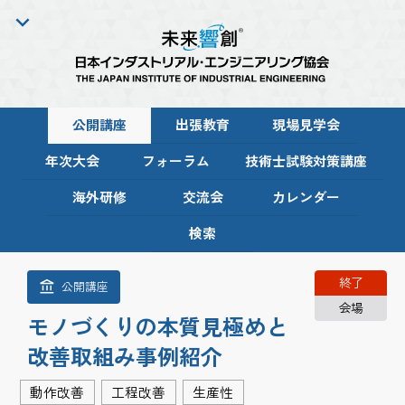
公開講座
出張教育
現場見学会
年次大会
フォーラム
技術士試験対策講座
海外研修
交流会
カレンダー
検索
終了
公開講座
会場
モノづくりの本質見極めと
改善取組み事例紹介
動作改善
工程改善
生産性