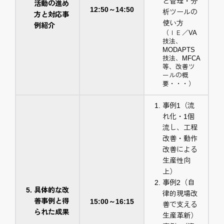
と管理・分
活動の進め
12:50～14:50
析ツールの
方と対応事
使い方
例紹介
（ＩＥ／VA
技法、
MODAPTS
技法、MFCA
等、改善ツ
ールの概
要・・・）
事例1（流
れ化・1個
流し、工程
改善・動作
改善による
生産性向
上）
事例2（自
具体的な改
律的現場改
善事例と得
15:00～16:15
善で支える
られた成果
生産革新）