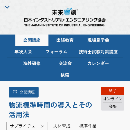
公開講座
出張教育
現場見学会
年次大会
フォーラム
技術士試験対策講座
海外研修
交流会
カレンダー
検索
終了
公開講座
オンライン
物流標準時間の導入とその
会場
活用法
サプライチェーン
人材育成
標準作業