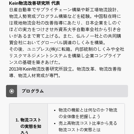
Kein物流改善研究所 代表
日産自動車でサプライチェーン構築や新工場物流設計、
物流人勢育成プログラム構築などを経験。中国駐在時に
は現地物流会社の改善指導にあたり、日本企業をしのぐ
ほどの実力をつけさせ外資系大手自動車会社から引き合
いがあるまで育て上げる。また、仏ルノー社との共同購
買会社においてグローバル調達のしくみを構築。
その後、ユニプレス(株)に転籍。内部統制のしくみや全社
リスクマネジメントシステムを構築し企業コンプライア
ンスの基礎を築きあげた。
2013年Kein物流改善研究所設立。物流改革、物流改善指
導、物流人材育成が専門。
プログラム
物流の機能とは何なのか？物流
の全体像を把握しよう
物流コスト
売上高物流コスト比率から見る
の実態を知
物流コストの実態とは
ろう