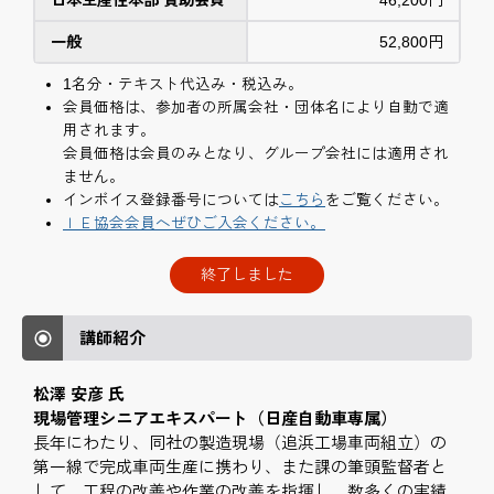
日本生産性本部 賛助会員
46,200円
一般
52,800円
1名分・テキスト代込み・税込み。
会員価格は、参加者の所属会社・団体名により自動で適
用されます。
会員価格は会員のみとなり、グループ会社には適用され
ません。
インボイス登録番号については
こちら
をご覧ください。
ＩＥ協会会員へぜひご入会ください。
終了しました
講師紹介
松澤 安彦 氏
現場管理シニアエキスパート（日産自動車専属）
長年にわたり、同社の製造現場（追浜工場車両組立）の
第一線で完成車両生産に携わり、また課の筆頭監督者と
して、工程の改善や作業の改善を指揮し、数多くの実績