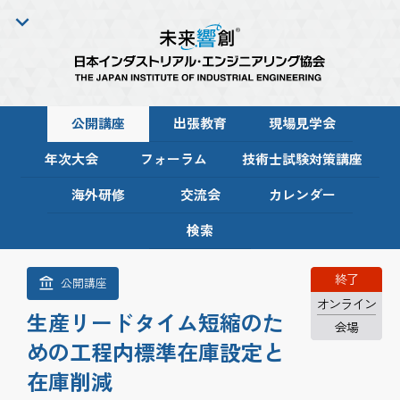
公開講座
出張教育
現場見学会
年次大会
フォーラム
技術士試験対策講座
海外研修
交流会
カレンダー
検索
終了
公開講座
オンライン
生産リードタイム短縮のた
会場
めの工程内標準在庫設定と
在庫削減