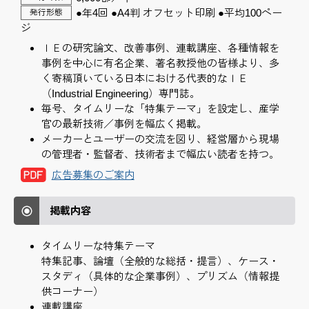
●年4回 ●A4判 オフセット印刷 ●平均100ペー
発行形態
ジ
ＩＥの研究論文、改善事例、連載講座、各種情報を
事例を中心に有名企業、著名教授他の皆様より、多
く寄稿頂いている日本における代表的なＩＥ
（Industrial Engineering）専門誌。
毎号、タイムリーな「特集テーマ」を設定し、産学
官の最新技術／事例を幅広く掲載。
メーカーとユーザーの交流を図り、経営層から現場
の管理者・監督者、技術者まで幅広い読者を持つ。
広告募集のご案内
掲載内容
タイムリーな特集テーマ
特集記事、論壇（全般的な総括・提言）、ケース・
スタディ（具体的な企業事例）、プリズム（情報提
供コーナー）
連載講座