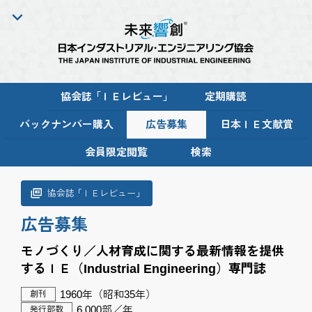
協会
誌「
ＩＥレビュー
」
定期購読
バックナンバー購入
広告募集
日本ＩＥ文献賞
会員限定閲覧
検索
協会
誌「
ＩＥレビュー
」
広告募集
モノづくり／人材育成に関する最新情報を提供
するＩＥ（Industrial Engineering）専門誌
1960年（昭和35年）
創刊
6,000部／年
発行部数