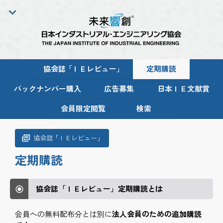
協会
誌「
ＩＥレビュー
」
定期購読
バックナンバー購入
広告募集
日本ＩＥ文献賞
会員限定閲覧
検索
協会
誌「
ＩＥレビュー
」
定期購読
協会誌「ＩＥレビュー」定期購読とは
会員への無料配布分とは別に
法人会員のための追加購読