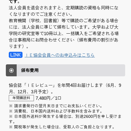
です。
法人会員を退会されますと、定期購読の資格も同時にな
くなりますのでご注意ください。
教育機関（学校、図書館）等で購読のご希望がある場合
には、法人会員に準じて頒布しています。大学および大
学院の研究室等で10冊以上、一括購入をご希望される場
合は事務局にお問合わせください（頒布費用の割引があ
ります）。
ＩＥ協会会員へのお申込みはこちら
頒布費用
協会誌「ＩＥレビュー」を年間4回お届けします（6月、9
月、12月、3月予定）。
7,480円／1口
年間購読料
※ 請求書発行の翌月末日までにお支払いください。
※ 消費税、日本国内送料および手数料を含みます。
※ 日本国外送料が発生する場合は、別途2600円を申し受けま
す。
※ 関税等が発生した場合は、受取人のご負担となります。