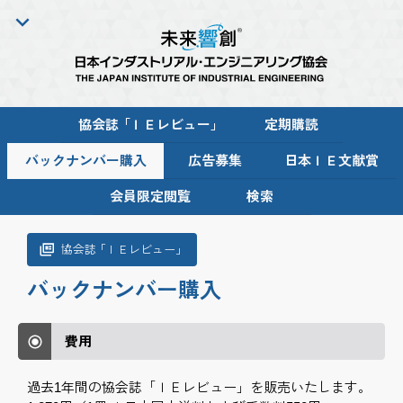
協会
誌「
ＩＥレビュー
」
定期購読
バックナンバー購入
広告募集
日本ＩＥ文献賞
会員限定閲覧
検索
協会
誌「
ＩＥレビュー
」
バックナンバー購入
費用
過去1年間の協会誌「ＩＥレビュー」を販売いたします。