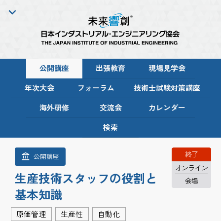
公開講座
出張教育
現場見学会
年次大会
フォーラム
技術士試験対策講座
海外研修
交流会
カレンダー
検索
終了
公開講座
オンライン
生産技術スタッフの役割と
会場
基本知識
原価管理
生産性
自動化