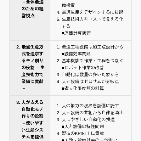
－全体最適
備投資
のための経
最適生産をデザインするIE技術
営視点－
生産技術力をコストで見える化
する
■原価計算演習
最適生産方
最適工程設備は加工点設計から
式を追求す
■設備効率問題
るモノ創り
基本機能で作業・工程をつなぐ
の役割 －生
■ロボット作業の改善
産技術力で
自動化は数量の多い対象から
業績に貢献
人と設備はゼロサムが分岐点
－
■省人化限度額の計算
人が支える
人の能力の限界を設備に託す
自動化モノ
人と設備の共創から自律を演出
作りの役割
人にやさしい自動化の推進
－使いやす
■人と設備の特性問題
い生産シス
製造のKPI向上に貢献
テムを提供
■工数・設備効率の一体測定