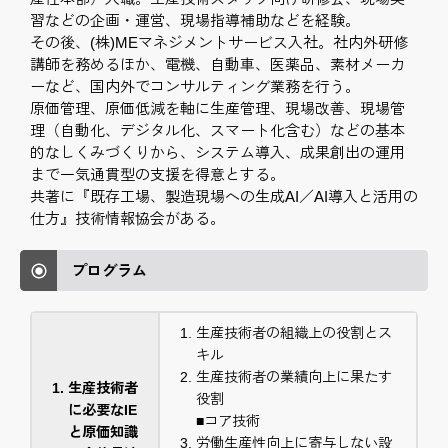
習などの企画・運営、現場指導補助などを経験。
その後、(株)MEマネジメントサービス入社。社内外研修
講師を務めるほか、電機、自動車、医薬品、素材メーカ
ーなど、国内外でコンサルティング業務を行う。
原価管理、原価低減を軸に生産管理、現場改善、現場管
理（自動化、デジタル化、スマート化含む）などの基本
的なしくみづくりから、システム導入、成果創出の運用
まで一気通貫型の支援を得意とする。
共著に『既存工場、製造現場への生成AI／AI導入と活用の
仕方』技術情報協会がある。
プログラム
生産技術者の組織上の役割とス
キル
生産技術者の業績向上に果たす
生産技術者
役割
に必要なIE
■コア技術
と原価知識
労働生産性向上に寄与しない設