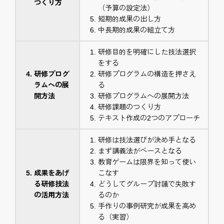
つくり方
（予算の設定法）
短期的成果の出し方
中長期的成果の組立て方
研修目的を明確にした技法選択
をする
研修プログ
研修プログラムの構造を押さえ
ラムへの展
る
開方法
研修プログラムへの展開方法
研修課題のつくり方
テキスト作成の2つのアプローチ
研修は技法選びが決め手となる
まず講義法がベースとなる
教育ゲームは限界を知って使い
成果をあげ
こなす
る研修技法
どうしてグループ討議で失敗す
の活用方法
るのか
手作りの事例研究が成果を高め
る（実習）