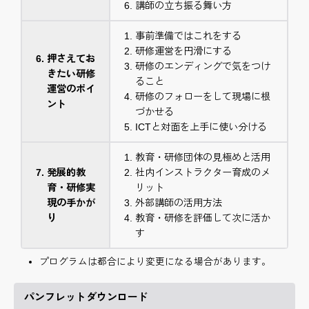
講師の立ち振る舞い方
事前準備ではこれをする
研修運営を円滑にする
押さえてお
研修のエンディングで気をつけ
きたい研修
ること
運営のポイ
研修のフォローをして現場に根
ント
づかせる
ICTと対面を上手に使い分ける
教育・研修団体の見極めと活用
発展的教
社内インストラクター育成のメ
育・研修実
リット
現の手かが
外部講師の活用方法
り
教育・研修を評価して次に活か
す
プログラムは都合により変更になる場合があります。
パンフレットダウンロード