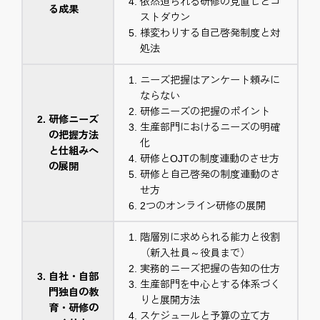
依然迫られる研修の見直しとコ
る成果
ストダウン
様変わりする自己啓発制度と対
処法
ニーズ把握はアンケート頼みに
ならない
研修ニーズの把握のポイント
研修ニーズ
生産部門におけるニーズの明確
の把握方法
化
と仕組みへ
研修とOJTの制度連動のさせ方
の展開
研修と自己啓発の制度連動のさ
せ方
2つのオンライン研修の展開
階層別に求められる能力と役割
（新入社員～役員まで）
実務的ニーズ把握の告知の仕方
自社・自部
生産部門を中心とする体系づく
門独自の教
りと展開方法
育・研修の
スケジュールと予算の立て方