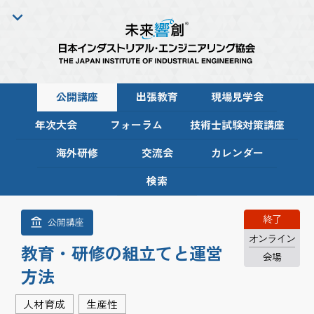
公開講座
出張教育
現場見学会
年次大会
フォーラム
技術士試験対策講座
海外研修
交流会
カレンダー
検索
終了
公開講座
オンライン
教育・研修の組立てと運営
会場
方法
人材育成
生産性