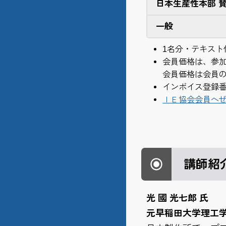
日本生産性本部 
一般
1名分・テキスト
会員価格は、参
会員価格は会員
インボイス登録
ＩＥ協会会員へ
講師紹
光 國 光七郎 氏
元早稲田大学理工学