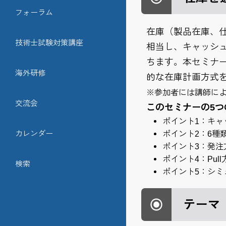
フォーラム
在庫（製品在庫、
技術士試験対策講座
相当し、キャッシ
ちます。本セミナー
海外研修
的な在庫計画方式
※参加者には講師に
交流会
このセミナーの5つ
ポイント1：キャ
カレンダー
ポイント2：6種
ポイント3：発注
ポイント4：Pul
検索
ポイント5：シ
テーマ