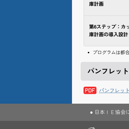
庫計画
第6ステップ：カ
庫計画の導入設計
プログラムは都
パンフレット
パンフレッ
日本ＩＥ協会