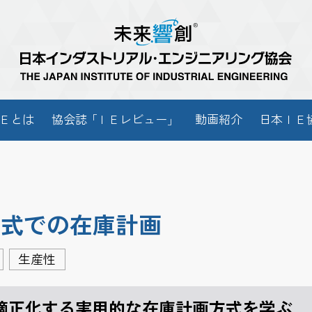
Ｅとは
協会
誌「
ＩＥレビュー
」
動画紹介
日本ＩＥ
産方式での在庫計画
生産性
適正化する実用的な在庫計画方式を学ぶ