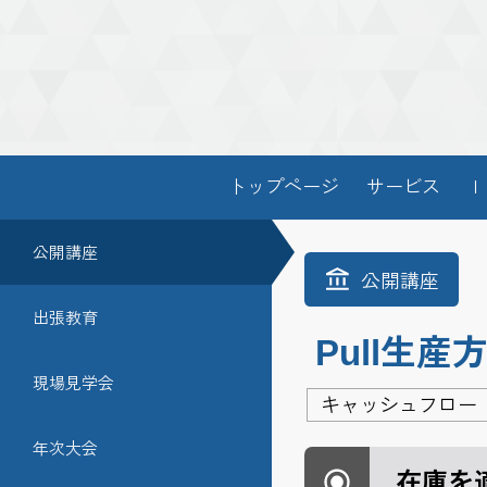
トップページ
サービス
Ｉ
公開講座
公開講座
出張教育
Pull生
現場見学会
キャッシュフロー
年次大会
在庫を