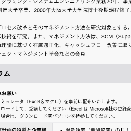
グラミング・システムエンジニアリング業務20年、事
年創価大学卒業、2000年大阪大学大学院博士後期課程修
プロセス改革とそのマネジメント方法を研究対象とする
術を研究。また、マネジメント方法は、SCM（Supply C
画理論に基づく在庫適正化、キャッシュフロー改善に取
ジェクトマネジメント学会などの会員。
ラム
のお願い
ミュレータ（Excel＆マクロ）を事前に配布いたします。
ードして、受講してください（Excel は Microsoft社の登
る場合は、ダウンロード済パソコンを持参してください。
庫計画の役割と企業経
財務諸表（棚卸資産）の見方