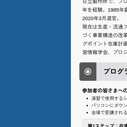
日立製作所で、プロ
年を経験。1985
2020年3月退官。
現在は生産・流通
づく事業構造の改革技
グポイント在庫計
営情報学会、プロ
プログ
参加者の皆さまへ
演習で使用するシ
パソコンにダウンロ
会場で受講され
第1ステップ：在