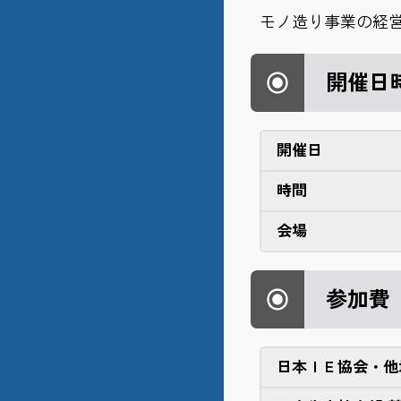
モノ造り事業の経
開催日
開催日
時間
会場
参加費
日本ＩＥ協会・他