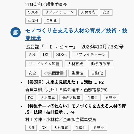
河野宏和／編集委員長
SDGs
サプライチェーン
人材育成
安全
生産性
自動化
モノづくりを支える人材の育成／技術・技
能伝承
協会誌「ＩＥレビュー」
2023年10月 / 332号
５S
DX
SDGs
サプライチェーン
リードタイム短縮
人材育成
働き方改革
安全
小集団活動
生産性
自動化
【巻頭言】未来を見据えたＩＥ活動 … P2
新貝幸樹／九州ＩＥ協会理事・西部電機(株)
DX
人材育成
働き方改革
生産性
自動化
【特集テーマのねらい】モノづくりを支える人材の育
成／技術・技能伝承 … P4
村上芳伸・小林稔／企画担当編集委員
５S
DX
人材育成
生産性
自動化