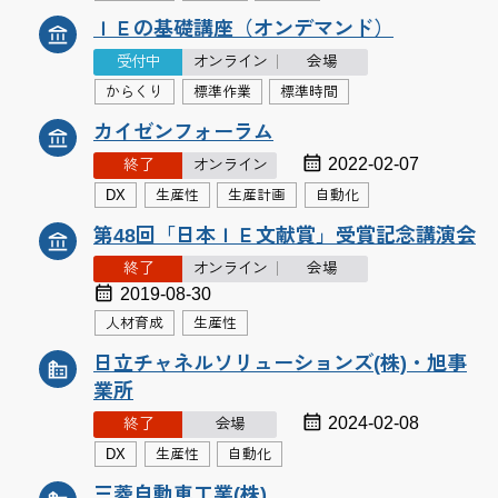
ＩＥの基礎講座（オンデマンド）
受付中
オンライン
会場
からくり
標準作業
標準時間
カイゼンフォーラム
2022-02-07
終了
オンライン
DX
生産性
生産計画
自動化
第48回「日本ＩＥ文献賞」受賞記念講演会
終了
オンライン
会場
2019-08-30
人材育成
生産性
日立チャネルソリューションズ(株)・旭事
業所
2024-02-08
終了
会場
DX
生産性
自動化
三菱自動車工業(株)