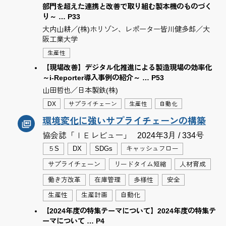
部門を超えた連携と改善で取り組む製本機のものづく
り～ … P33
大内山耕／(株)ホリゾン、レポーター皆川健多郎／大
阪工業大学
生産性
【現場改善】デジタル化推進による製造現場の効率化
～i-Reporter導入事例の紹介～ … P53
山田哲也／日本製鉄(株)
DX
サプライチェーン
生産性
自動化
環境変化に強いサプライチェーンの構築
協会誌「ＩＥレビュー」
2024年3月 / 334号
５S
DX
SDGs
キャッシュフロー
サプライチェーン
リードタイム短縮
人材育成
働き方改革
在庫管理
多様性
安全
生産性
生産計画
自動化
【2024年度の特集テーマについて】2024年度の特集テ
ーマについて … P4