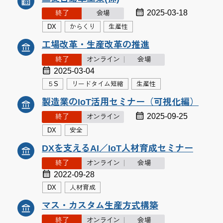
2025-03-18
終了
会場
DX
からくり
生産性
工場改革・生産改革の推進
終了
オンライン
会場
2025-03-04
５S
リードタイム短縮
生産性
製造業のIoT活用セミナー（可視化編）
2025-09-25
終了
オンライン
DX
安全
DXを支えるAI／IoT人材育成セミナー
終了
オンライン
会場
2022-09-28
DX
人材育成
マス・カスタム生産方式構築
終了
オンライン
会場