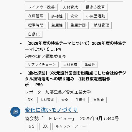
レイアウト改善
人材育成
働き方改革
在庫管理
多様性
安全
小集団活動
標準時間
生産性
生産計画
納期管理
自動化
【2026年度の特集テーマについて】2026年度の特集テ
ーマについて … P4
河野宏和／編集委員長
サプライチェーン
人材育成
生産性
【会社探訪】3次元設計図面を出発点にした全社的デジ
タル技術活用への取り組み (株)日東電機製作
所 … P59
レポーター加藤里美／愛知工業大学
DX
人材育成
安全
生産性
自動化
変化に強いモノづくり
協会誌「ＩＥレビュー」
2025年9月 / 340号
５S
DX
キャッシュフロー