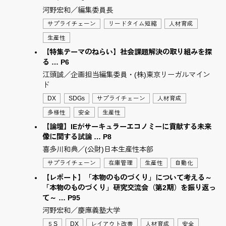
河野宏和／編集委員長
サプライチェーン
リードタイム短縮
人材育成
生産性
【特集テーマのねらい】社会課題解決の取り組みを探
る … P6
江頭誠／企画担当編集委員・(株)東京リーガルマイン
ド
DX
SDGs
サプライチェーン
人材育成
多様性
安全
生産性
【論壇】IEがサーキュラーエコノミーに貢献する未来
像に関する試論 … P8
喜多川和典／(公財)日本生産性本部
サプライチェーン
在庫管理
生産性
自動化
【レポート】「本物のものづくり」について考える～
「本物のものづくり」研究交流会（第2期）を振り返っ
て～ … P95
河野宏和／慶應義塾大学
５S
DX
レイアウト改善
人材育成
安全