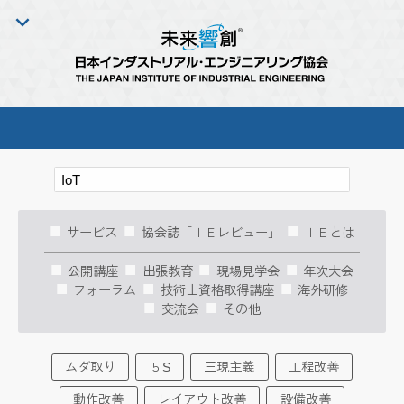
サービス
協会誌「ＩＥレビュー」
ＩＥとは
公開講座
出張教育
現場見学会
年次大会
フォーラム
技術士資格取得講座
海外研修
交流会
その他
ムダ取り
５S
三現主義
工程改善
動作改善
レイアウト改善
設備改善