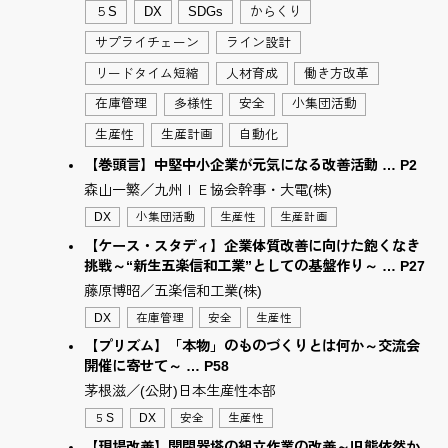
５S
DX
SDGs
からくり
サプライチェーン
ライン設計
リードタイム短縮
人材育成
働き方改革
在庫管理
多様性
安全
小集団活動
生産性
生産計画
自動化
【巻頭言】中堅中小企業が元気になる改善活動 … P2
森山一繁／九州ＩＥ協会幹事・大電(株)
DX
小集団活動
生産性
生産計画
【ケース・スタディ】企業体質改善に向けた飽くなき
挑戦～“新生五楽信和工業”としての基盤作り～ … P27
藤原博昭／五楽信和工業(株)
DX
在庫管理
安全
生産性
【プリズム】「本物」のものづくりとは何か～交流会
開催に寄せて～ … P58
茅根滋／(公財)日本生産性本部
５S
DX
安全
生産性
【現場改善】開閉器塔の組立作業の改善～旧態依然か