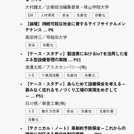
大村鍾太／企画担当編集委員・桃山学院大学
DX
人材育成
安全
生産性
自動化
【論壇】持続可能な社会に資するライフサイクルメン
テナンス … P6
髙田祥三／早稲田大学
安全
自動化
【ケース・スタディ】製造業におけるIoTを活用した省
エネ型設備管理の実践 … P21
渡邊太郎／アスカカンパニー(株)
５S
小集団活動
生産性
自動化
【ケース・スタディ】あらためて設備保全を考える～
澱みなく流れるモノづくり工場の実現をめざして
～ … P51
白川悟／東亜工業(株)
５S
働き方改革
安全
生産性
生産計画
自動化
【テクニカル・ノート】革新的予防保全～これからの