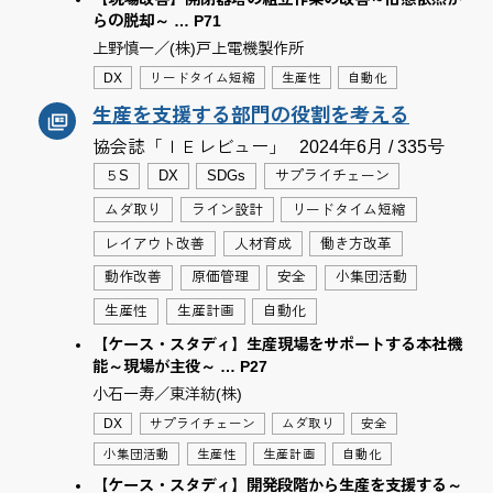
らの脱却～ … P71
上野慎一／(株)戸上電機製作所
DX
リードタイム短縮
生産性
自動化
生産を支援する部門の役割を考える
協会誌「ＩＥレビュー」
2024年6月 / 335号
５S
DX
SDGs
サプライチェーン
ムダ取り
ライン設計
リードタイム短縮
レイアウト改善
人材育成
働き方改革
動作改善
原価管理
安全
小集団活動
生産性
生産計画
自動化
【ケース・スタディ】生産現場をサポートする本社機
能～現場が主役～ … P27
小石一寿／東洋紡(株)
DX
サプライチェーン
ムダ取り
安全
小集団活動
生産性
生産計画
自動化
【ケース・スタディ】開発段階から生産を支援する～