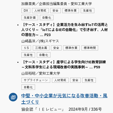
加藤里美／企画担当編集委員・愛知工業大学
DX
人材育成
安全
標準作業
生産性
生産計画
自動化
【ケース・スタディ】企業活力を生み出すIoTの活用と
人づくり～「IoTによるIEの自動化」で引き出す、人材
の潜在力～ … P23
山崎晶洋／(株)スギヤス
５S
三現主義
安全
標準作業
標準時間
生産性
自動化
【ケース・スタディ】産学による学生向けIE教育訓練
～文科系学生による現場改善の実践事例～ … P59
山田裕昭／愛知工業大学
サプライチェーン
人材育成
安全
生産性
自動化
中堅・中小企業が元気になる改善活動・風
土づくり
協会誌「ＩＥレビュー」
2024年9月 / 336号