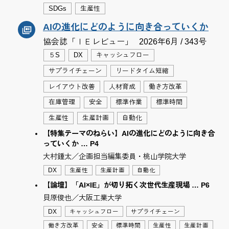
SDGs
生産性
AIの進化にどのように向き合っていくか
協会誌「ＩＥレビュー」
2026年6月 / 343号
５S
DX
キャッシュフロー
サプライチェーン
リードタイム短縮
レイアウト改善
人材育成
働き方改革
在庫管理
安全
標準作業
標準時間
生産性
生産計画
自動化
【特集テーマのねらい】AIの進化にどのように向き合
っていくか … P4
大村鍾太／企画担当編集委員・桃山学院大学
DX
生産性
生産計画
自動化
【論壇】「AI×IE」が切り拓く次世代生産現場 … P6
貝原俊也／大阪工業大学
DX
キャッシュフロー
サプライチェーン
働き方改革
安全
標準時間
生産性
生産計画