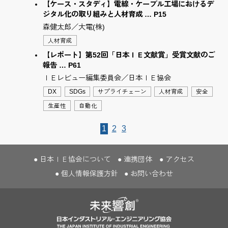
【ケース・スタディ】電線・ケーブル工場におけるデ
ジタル化の取り組みと人材育成 … P15
森健太郎／大電(株)
人材育成
【レポート】第52回「日本ＩＥ文献賞」受賞文献のご
報告 … P61
ＩＥレビュー編集委員会／日本ＩＥ協会
DX
SDGs
サプライチェーン
人材育成
安全
生産性
自動化
1
2
3
日本ＩＥ協会について
連携団体
アクセス
個人情報保護方針
お問い合わせ