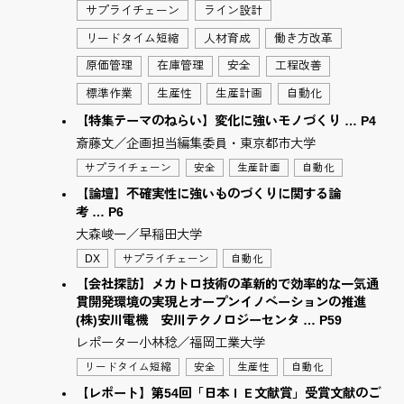
サプライチェーン
ライン設計
リードタイム短縮
人材育成
働き方改革
原価管理
在庫管理
安全
工程改善
標準作業
生産性
生産計画
自動化
【特集テーマのねらい】変化に強いモノづくり … P4
斎藤文／企画担当編集委員・東京都市大学
サプライチェーン
安全
生産計画
自動化
【論壇】不確実性に強いものづくりに関する論
考 … P6
大森峻一／早稲田大学
DX
サプライチェーン
自動化
【会社探訪】メカトロ技術の革新的で効率的な一気通
貫開発環境の実現とオープンイノベーションの推進
(株)安川電機 安川テクノロジーセンタ … P59
レポーター小林稔／福岡工業大学
リードタイム短縮
安全
生産性
自動化
【レポート】第54回「日本ＩＥ文献賞」受賞文献のご