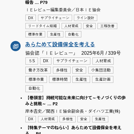
報告 … P79
ＩＥレビュー編集委員会／日本ＩＥ協会
DX
サプライチェーン
ライン設計
リードタイム短縮
人材育成
安全
工程改善
標準作業
生産性
自動化
あらためて設備保全を考える
協会誌「ＩＥレビュー」
2025年6月 / 339号
５S
DX
サプライチェーン
人材育成
働き方改革
多様性
安全
小集団活動
標準作業
標準時間
生産性
生産計画
自動化
【巻頭言】持続可能な未来に向けて～モノづくりの歩
みと挑戦～ … P2
岸本𠮷史／関西ＩＥ協会副会長・ダイハツ工業(株)
DX
人材育成
多様性
安全
生産性
【特集テーマのねらい】あらためて設備保全を考え
る … P4