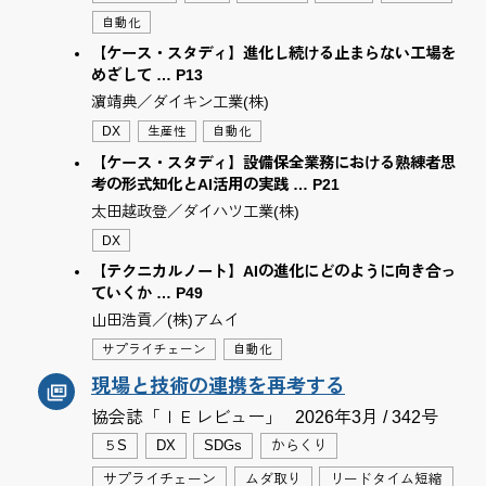
自動化
【ケース・スタディ】進化し続ける止まらない工場を
めざして … P13
濵靖典／ダイキン工業(株)
DX
生産性
自動化
【ケース・スタディ】設備保全業務における熟練者思
考の形式知化とAI活用の実践 … P21
太田越政登／ダイハツ工業(株)
DX
【テクニカルノート】AIの進化にどのように向き合っ
ていくか … P49
山田浩貢／(株)アムイ
サプライチェーン
自動化
現場と技術の連携を再考する
協会誌「ＩＥレビュー」
2026年3月 / 342号
５S
DX
SDGs
からくり
サプライチェーン
ムダ取り
リードタイム短縮