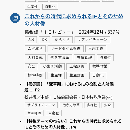
生産性
自動化
これからの時代に求められるIEとそのため
の人材像
協会誌「ＩＥレビュー」
2024年12月 / 337号
５S
DX
からくり
サプライチェーン
ムダ取り
リードタイム短縮
三現主義
人材育成
働き方改革
在庫管理
多様性
安全
小集団活動
工程改善
標準作業
標準時間
生産性
生産計画
自動化
【巻頭言】「変革期」におけるIEの役割と人財課
題 … P2
松井徹／中部ＩＥ協会副会長・日本特殊陶業(株)
サプライチェーン
働き方改革
多様性
安全
生産計画
自動化
【特集テーマのねらい】これからの時代に求められる
IEとそのための人材像 … P4