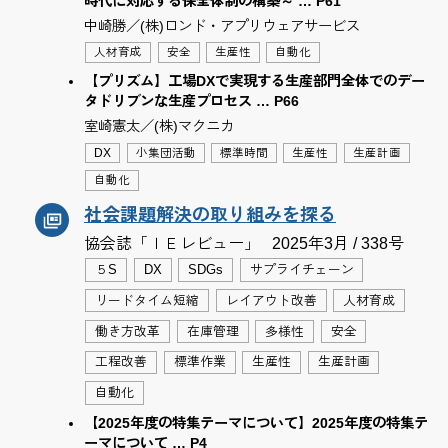
時代に対応する保全体制の構築～ … P61
中崎勝／(株)ロンド・アプリウェアサービス
人材育成
安全
生産性
自動化
【プリズム】工場DXで実現する生産部門全体でのデー
タドリブンな生産プロセス … P66
室崎憲太／(株)マクニカ
DX
小集団活動
標準時間
生産性
生産計画
自動化
社会課題解決の取り組みを探る
協会誌「ＩＥレビュー」
2025年3月 / 338号
５S
DX
SDGs
サプライチェーン
リードタイム短縮
レイアウト改善
人材育成
働き方改革
在庫管理
多様性
安全
工程改善
標準作業
生産性
生産計画
自動化
【2025年度の特集テーマについて】2025年度の特集テ
ーマについて … P4