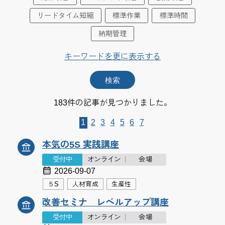
リードタイム短縮
標準作業
標準時間
納期管理
キーワードを更に表示する
183件の記事が見つかりました。
1
2
3
4
5
6
7
本気の5S 実践講座
受付中
オンライン
会場
2026-09-07
５S
人材育成
生産性
改善セミナ レベルアップ講座
受付中
オンライン
会場