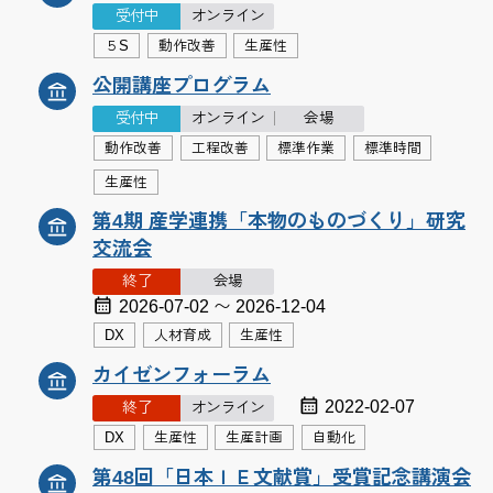
受付中
オンライン
５S
動作改善
生産性
公開講座プログラム
受付中
オンライン
会場
動作改善
工程改善
標準作業
標準時間
生産性
第4期 産学連携「本物のものづくり」研究
交流会
終了
会場
2026-07-02 〜 2026-12-04
DX
人材育成
生産性
カイゼンフォーラム
2022-02-07
終了
オンライン
DX
生産性
生産計画
自動化
第48回「日本ＩＥ文献賞」受賞記念講演会