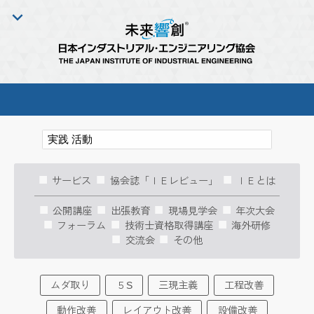
サービス
協会誌「ＩＥレビュー」
ＩＥとは
公開講座
出張教育
現場見学会
年次大会
フォーラム
技術士資格取得講座
海外研修
交流会
その他
ムダ取り
５S
三現主義
工程改善
動作改善
レイアウト改善
設備改善