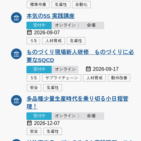
標準作業
生産性
自動化
本気の5S 実践講座
受付中
オンライン
会場
2026-09-07
５S
人材育成
生産性
ものづくり現場新人研修 ものづくりに必
要なSQCD
2026-09-17
受付中
オンライン
５S
サプライチェーン
人材育成
動作改善
安全
生産性
多品種少量生産時代を乗り切る小日程管
理！
受付中
オンライン
会場
2026-12-07
安全
生産性