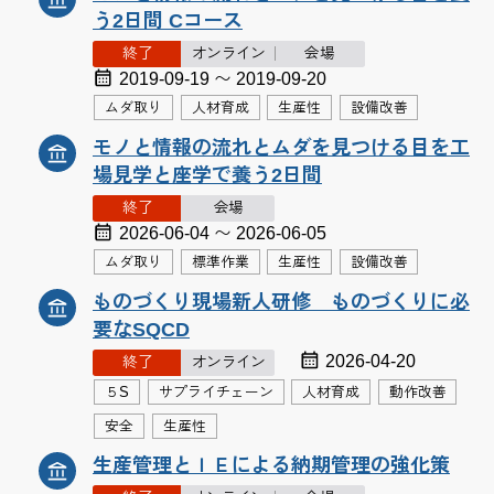
う2日間 Cコース
終了
オンライン
会場
2019-09-19 〜 2019-09-20
ムダ取り
人材育成
生産性
設備改善
モノと情報の流れとムダを見つける目を工
場見学と座学で養う2日間
終了
会場
2026-06-04 〜 2026-06-05
ムダ取り
標準作業
生産性
設備改善
ものづくり現場新人研修 ものづくりに必
要なSQCD
2026-04-20
終了
オンライン
５S
サプライチェーン
人材育成
動作改善
安全
生産性
生産管理とＩＥによる納期管理の強化策