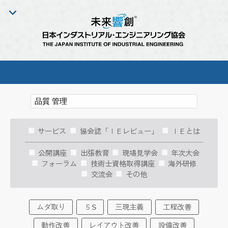
サービス
協会誌「ＩＥレビュー」
ＩＥとは
公開講座
出張教育
現場見学会
年次大会
フォーラム
技術士資格取得講座
海外研修
交流会
その他
ムダ取り
５S
三現主義
工程改善
動作改善
レイアウト改善
設備改善