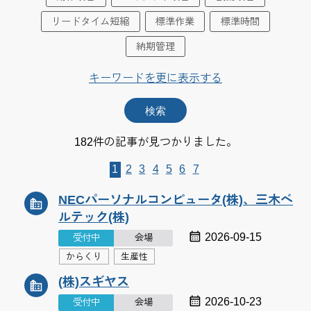
リードタイム短縮
標準作業
標準時間
納期管理
キーワードを更に表示する
182件の記事が見つかりました。
1
2
3
4
5
6
7
NECパーソナルコンピュータ(株)、三木ベ
ルテック(株)
2026-09-15
受付中
会場
からくり
生産性
(株)スギヤス
2026-10-23
受付中
会場