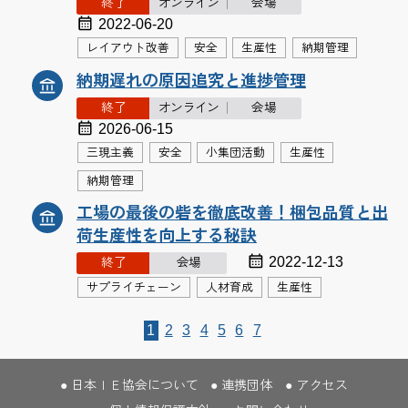
終了
オンライン
会場
2022-06-20
レイアウト改善
安全
生産性
納期管理
納期遅れの原因追究と進捗管理
終了
オンライン
会場
2026-06-15
三現主義
安全
小集団活動
生産性
納期管理
工場の最後の砦を徹底改善！梱包品質と出
荷生産性を向上する秘訣
2022-12-13
終了
会場
サプライチェーン
人材育成
生産性
1
2
3
4
5
6
7
日本ＩＥ協会について
連携団体
アクセス