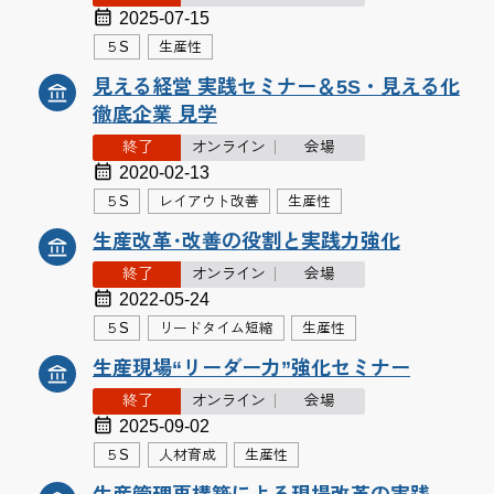
2025-07-15
５S
生産性
見える経営 実践セミナー＆5S・見える化
徹底企業 見学
終了
オンライン
会場
2020-02-13
５S
レイアウト改善
生産性
生産改革･改善の役割と実践力強化
終了
オンライン
会場
2022-05-24
５S
リードタイム短縮
生産性
生産現場“リーダー力”強化セミナー
終了
オンライン
会場
2025-09-02
５S
人材育成
生産性